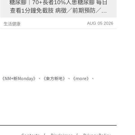
糖尿腳｜70+長者10%人患糖尿腳 每日
查看1分鐘免截肢 病徵／前期預防／病
後護理一文睇清
AUG 05 2026
生活健康
生