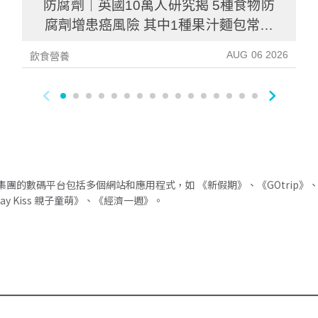
防腐劑｜英國10萬人研究揭 5種食物防
腐劑增患癌風險 其中1種果汁麵包常見
風險增26%
AUG 06 2026
飲食營養