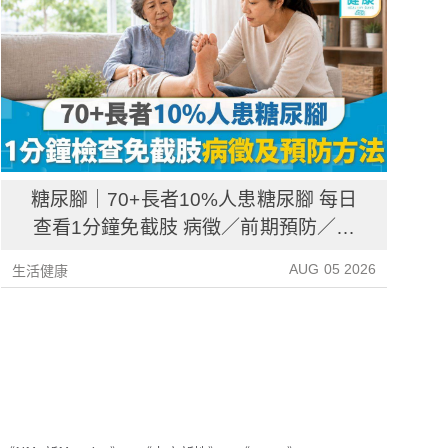
糖尿腳｜70+長者10%人患糖尿腳 每日
查看1分鐘免截肢 病徵／前期預防／病
後護理一文睇清
AUG 05 2026
生活健康
生