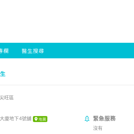
生
尖旺區
緊急服務
樂大廈地下4號舖
沒有