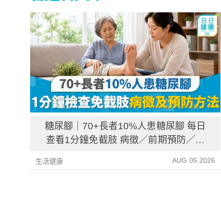
糖尿腳｜70+長者10%人患糖尿腳 每日
查看1分鐘免截肢 病徵／前期預防／病
後護理一文睇清
AUG 05 2026
生活健康