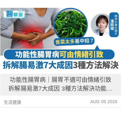
功能性腸胃病｜腸胃不適可由情緒引致
拆解腸易激7大成因 3種方法解決功能性
腸胃病
AUG 05 2026
生活健康
生