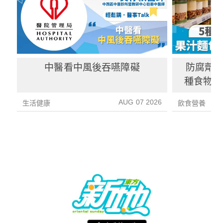
中醫看中風後吞嚥障礙
防腐劑｜
種食物防
1種果汁
AUG 07 2026
生活健康
飲食營養