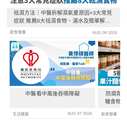
祛濕方法｜中醫拆解濕氣重原因+3大常見
症狀 推薦8大祛濕食物、湯水及簡單解決
方法！
飲食營養
AUG 08 2026
中醫看中風後吞嚥障礙
防腐劑｜
種食物防
1種果汁
AUG 07 2026
生活健康
飲食營養