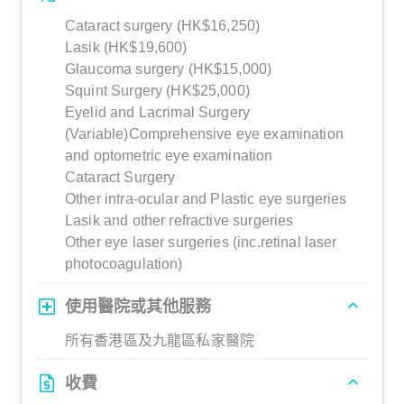
Cataract surgery (HK$16,250)
Lasik (HK$19,600)
Glaucoma surgery (HK$15,000)
Squint Surgery (HK$25,000)
Eyelid and Lacrimal Surgery
(Variable)Comprehensive eye examination
and optometric eye examination
Cataract Surgery
Other intra-ocular and Plastic eye surgeries
Lasik and other refractive surgeries
Other eye laser surgeries (inc.retinal laser
photocoagulation)
使用醫院或其他服務
所有香港區及九龍區私家醫院
收費