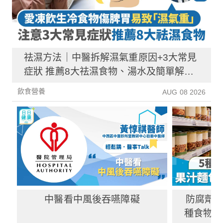
祛濕方法｜中醫拆解濕氣重原因+3大常見
症狀 推薦8大祛濕食物、湯水及簡單解決
方法！
飲食營養
AUG 08 2026
中醫看中風後吞嚥障礙
防腐劑｜
種食物防