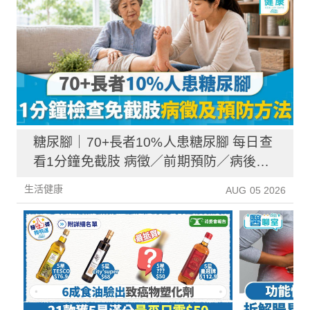
糖尿腳｜70+長者10%人患糖尿腳 每日查
看1分鐘免截肢 病徵／前期預防／病後護
理一文睇清
生活健康
AUG 05 2026