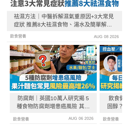
祛濕方法｜中醫拆解濕氣重原因+3大常見
症狀 推薦8大祛濕食物、湯水及簡單解決
方法！
飲食營養
AUG 08 2026
防腐劑｜英國10萬人研究揭 5
飲食健
種食物防腐劑增患癌風險 其中
固醇？ 
1種果汁麵包常見風險增26%
中
AUG 06 2026
飲食營養
飲食營養