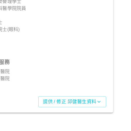
榮譽理學士
科醫學院院員
士
士(眼科)
服務
道醫院
撒醫院
院
提供 / 修正 邱健醫生資料