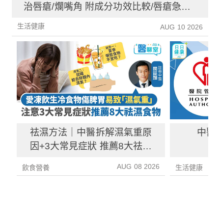
治唇瘡/爛嘴角 附成分功效比較/唇瘡急救
法
生活健康
AUG 10 2026
祛濕方法｜中醫拆解濕氣重原
中醫
因+3大常見症狀 推薦8大祛濕
食物、湯水及簡單解決方法！
AUG 08 2026
飲食營養
生活健康