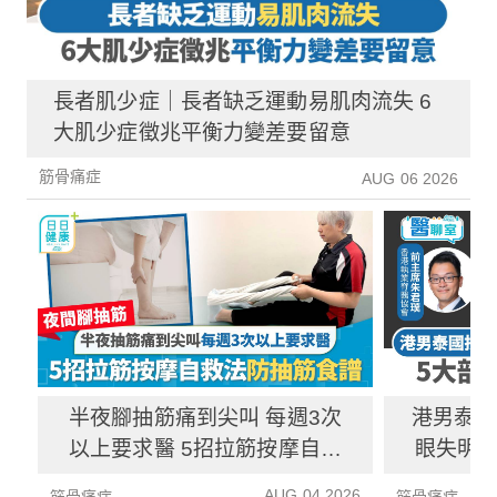
長者肌少症｜長者缺乏運動易肌肉流失 6
大肌少症徵兆平衡力變差要留意
筋骨痛症
AUG 06 2026
半夜腳抽筋痛到尖叫 每週3次
港男泰國
以上要求醫 5招拉筋按摩自救
眼失明 
法 附防抽筋食譜
癱 拆解
AUG 04 2026
筋骨痛症
筋骨痛症