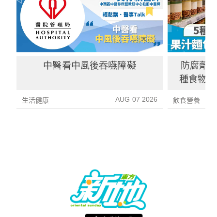
中醫看中風後吞嚥障礙
防腐劑｜
種食物防
1種果汁
AUG 07 2026
生活健康
飲食營養