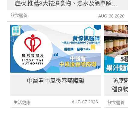
症狀 推薦8大祛濕食物、湯水及簡單解決
方法！
飲食營養
AUG 08 2026
中醫看中風後吞嚥障礙
防腐劑｜
種食物防
1種果汁
AUG 07 2026
生活健康
飲食營養