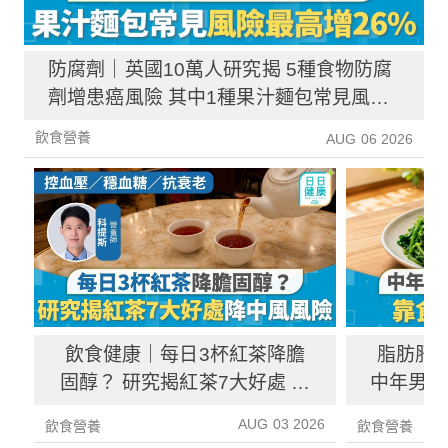
防腐劑｜英國10萬人研究揭 5種食物防腐
劑增患癌風險 其中1種果汁麵包常見風險
增26%
飲食營養
AUG 06 2026
飲食健康｜每日3杯紅茶降膽
脂肪肝
固醇？ 研究揭紅茶7大好處 降
中年男靠
中風風險具抗癌潛力
炎指數
AUG 03 2026
飲食營養
飲食營養