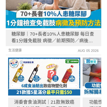
糖尿腳｜70+長者10%人患糖尿腳 每日查
看1分鐘免截肢 病徵／前期預防／病後護
理一文睇清
生活健康
AUG 05 2026
消委會食油測試｜21款無致癌
功能性