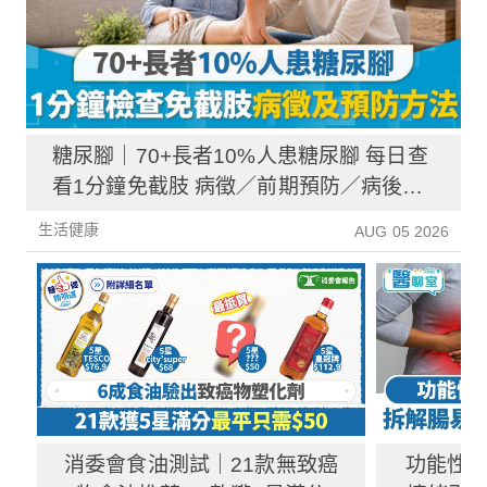
糖尿腳｜70+長者10%人患糖尿腳 每日查
看1分鐘免截肢 病徵／前期預防／病後護
理一文睇清
生活健康
AUG 05 2026
消委會食油測試｜21款無致癌
功能性