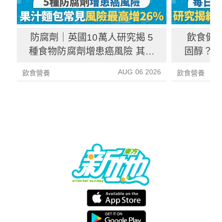
防腐劑｜英國10萬人研究揭 5
飲食健
種食物防腐劑增患癌風險 其中
固醇？ 
1種果汁麵包常見風險增26%
中
AUG 06 2026
飲食營養
飲食營養