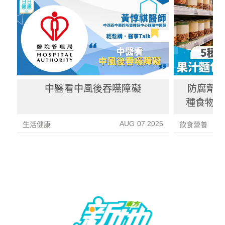
中醫看中風後吞嚥障礙
防腐劑｜
種食物防
1種果汁
AUG 07 2026
生活健康
飲食營養