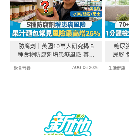
防腐劑｜英國10萬人研究揭 5
糖尿腳｜
種食物防腐劑增患癌風險 其中
尿腳 每
1種果汁麵包常見風險增26%
徵／前
AUG 06 2026
飲食營養
生活健康