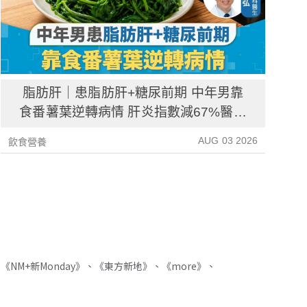
脂肪肝｜患脂肪肝+糖尿前期 中年男靠
食番薯葉逆轉病情 肝炎指數減67%醫生
教最煮法
AUG 03 2026
飲食營養
飲