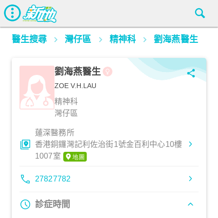
醫生搜尋
灣仔區
精神科
劉海燕醫生
劉海燕醫生
ZOE V.H.LAU
精神科
灣仔區
蓮深醫務所
香港銅鑼灣記利佐治街1號金百利中心10樓
1007室
27827782
診症時間