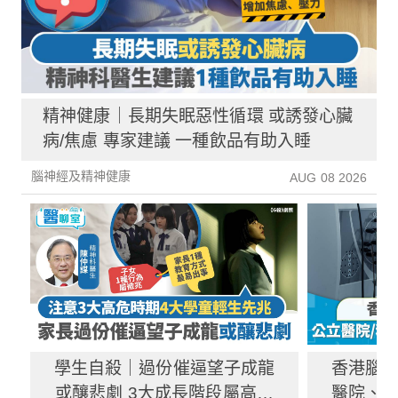
精神健康｜長期失眠惡性循環 或誘發心臟
病/焦慮 專家建議 一種飲品有助入睡
腦神經及精神健康
AUG 08 2026
學生自殺｜過份催逼望子成龍
香港腦
或釀悲劇 3大成長階段屬高危
醫院、