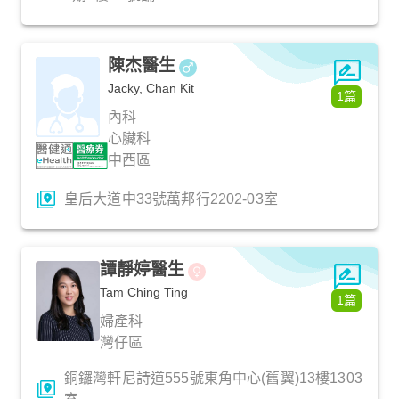
陳杰醫生
Jacky, Chan Kit
1篇
內科
心臟科
中西區
皇后大道中33號萬邦行2202-03室
譚靜婷醫生
Tam Ching Ting
1篇
婦產科
灣仔區
銅鑼灣軒尼詩道555號東角中心(舊翼)13樓1303