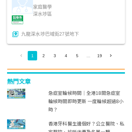
家庭醫學
深水埗區
九龍深水埗巴域街27號地下
1
2
3
4
5
…
19