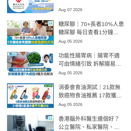
Aug 07 2026
糖尿腳｜70+長者10%人患
糖尿腳 每日查看1分鐘免
截肢 病徵／前期預防／病
Aug 05 2026
後護理一文睇清
功能性腸胃病｜腸胃不適
可由情緒引致 拆解腸易激
7大成因 3種方法解決功能
Aug 05 2026
性腸胃病
消委會食油測試｜21款無
致癌物食油推薦 17款獲5
星滿分
Aug 05 2026
香港腦外科醫生邊個好？
公立醫院、私家醫院、診