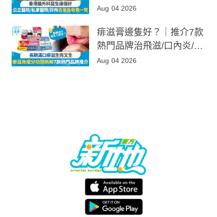
所收費及名單
Aug 04 2026
痱滋膏邊隻好？｜推介7款
熱門品牌治飛滋/口內炎/口
腔潰瘍 附消委會成分功效
Aug 04 2026
比較