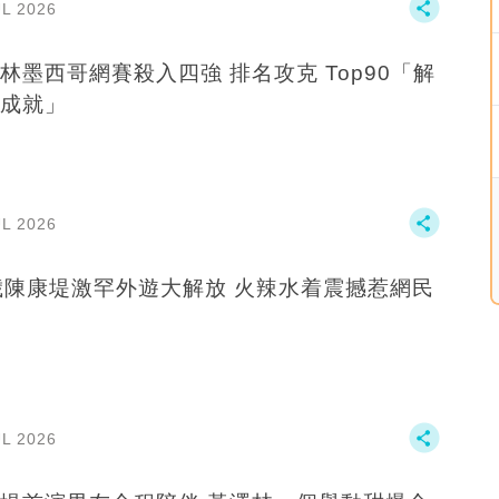
UL 2026
西哥網賽殺入四強 排名攻克 Top90「解
成就」
UL 2026
歲陳康堤激罕外遊大解放 火辣水着震撼惹網民
UL 2026