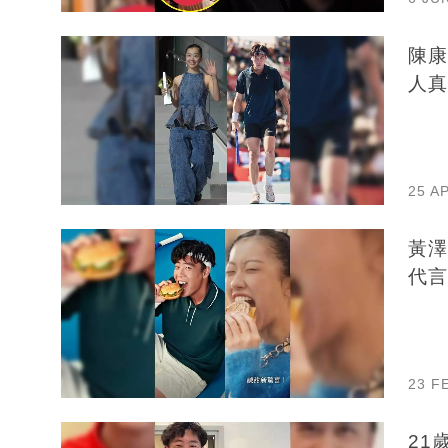
陳康
人真
25 A
黃澤
代言
23 F
21