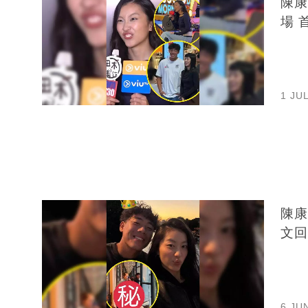
陳康
場 
1 JU
陳康
文回
6 JU