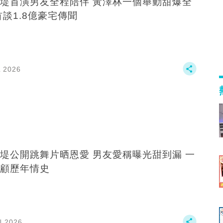
堤首演男友全程陪伴 黃澤林一個舉動甜爆全
首談1.8億豪宅傳聞
L 2026
堤公開跳舞片晒恩愛 男友愛稱曝光甜到漏 一
顧歷年情史
N 2026