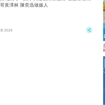
哥黃澤林 陳奕迅做媒人
EB 2026