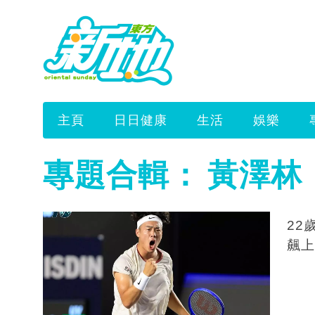
主頁
日日健康
生活
娛樂
專題合輯：
黃澤林
22
飆上