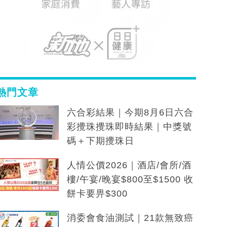
熱門文章
六合彩結果｜今期8月6日六合
彩攪珠攪珠即時結果｜中獎號
碼＋下期攪珠日
人情公價2026｜酒店/會所/酒
樓/午宴/晚宴$800至$1500 收
餅卡要畀$300
消委會食油測試｜21款無致癌