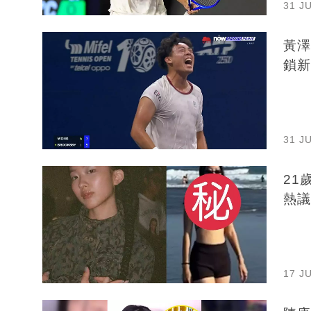
31 J
黃澤林墨
鎖新
31 J
21
熱議
17 J