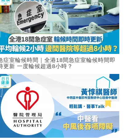
急症室輪候時間｜全港18間急症室輪候時間即
時更新 一度輪候超過8小時？