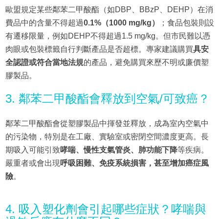
歐盟規定某些鄰苯二甲酸酯（如DBP、BBzP、DEHP）在消
費品中的含量不得超過
0.1%（1000 mg/kg）
；食品包裝則設
有遷移限量，例如DEHP不得超過1.5 mg/kg。但市民難以憑
肉眼或包裝標籤自行判斷產品是否超標。專家建議購買
具安
全認證或符合當地法規
的產品，避免購買來歷不明或廉價塑
膠製品。
3. 鄰苯二甲酸酯會釋放到空氣/可致癌？
鄰苯二甲酸酯會從塑膠製品中揮發並釋放，成為室內空氣中
的污染物，特別是在工廠、實驗室或密閉空間濃度更高。長
期吸入可能引致
哮喘、慢性支氣管炎、肺功能下降
等疾病。
嚴重者或會出現
呼吸困難、免疫系統損害，甚至增加癌症風
險
。
4. 吸入塑化劑會引起哪些症狀？哮喘與