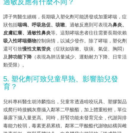
過敏反應有什麼不同？
譚子雋醫生續稱，長期吸入塑化劑可能誘發或加重哮喘，症
狀包括
喘鳴、呼吸急促、咳嗽
。過敏反應則可表現為
鼻炎、
皮膚紅癢、過敏性鼻炎
等。這類哮喘患者往往需要長期依賴
吸入性哮喘藥物
控制病情，以減少發作。除了哮喘，塑化劑
還可引致
慢性支氣管炎
（症狀如咳嗽、咳痰、氣促、胸悶）
及
肺功能下降
（表現為肺活量減少、運動耐力下降、日常活
動受限）。
5. 塑化劑可致兒童早熟、影響胎兒發
育？
兒科專科醫生胡沛麟指出，兒童常透過啃咬玩具、塑膠製品
或爬行時接觸灰塵攝入鄰苯二甲酸酯，加上體重較輕，單位
暴露下攝入量更高。同時，肝腎功能未發育完全，代謝與排
毒能力較弱，毒素更易累積。鄰苯二甲酸酯代謝物結構與雌