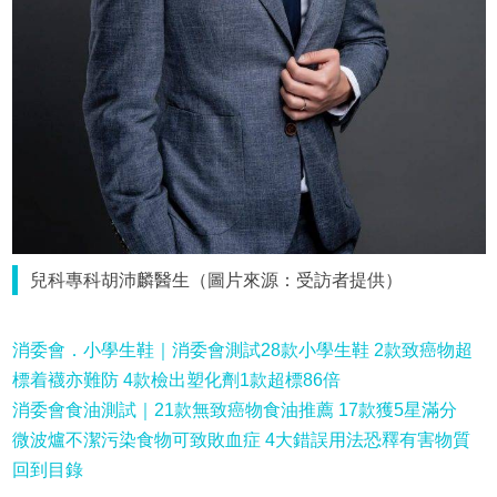
兒科專科胡沛麟醫生（圖片來源：受訪者提供）
消委會．小學生鞋｜消委會測試28款小學生鞋 2款致癌物超
標着襪亦難防 4款檢出塑化劑1款超標86倍
消委會食油測試｜21款無致癌物食油推薦 17款獲5星滿分
微波爐不潔污染食物可致敗血症 4大錯誤用法恐釋有害物質
回到目錄