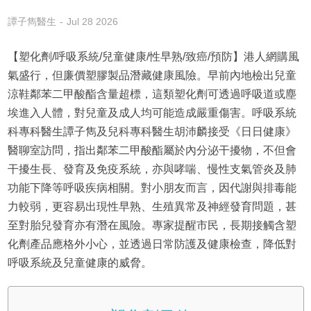
譚子雋醫生
Jul 28 2026
【塑化劑/呼吸系統/兒童健康/性早熟/致癌/預防】港人網購風
氣盛行，但廉價塑膠製品潛藏健康風險。早前內地檢出兒童
涼鞋鄰苯二甲酸酯含量超標，這類塑化劑可透過呼吸道或塵
埃進入人體，對兒童及成人均可能造成嚴重傷害。呼吸系統
科專科醫生譚子雋及兒科專科醫生胡沛麟接受《日日健康》
醫聊室訪問，指出鄰苯二甲酸酯屬於內分泌干擾物，不但會
干擾生長、發育及免疫系統，亦與哮喘、慢性支氣管炎及肺
功能下降等呼吸疾病相關。對小朋友而言，因代謝與排毒能
力較弱，更容易出現性早熟、生殖異常及神經發育問題，甚
至對胎兒發育亦有潛在風險。專家提醒市民，長期接觸含塑
化劑產品應格外小心，並透過日常防護及健康檢查，降低對
呼吸系統及兒童健康的威脅。