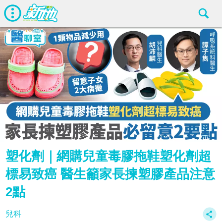
塑化劑｜網購兒童毒膠拖鞋塑化劑超
標易致癌 醫生籲家長揀塑膠產品注意
2點
兒科