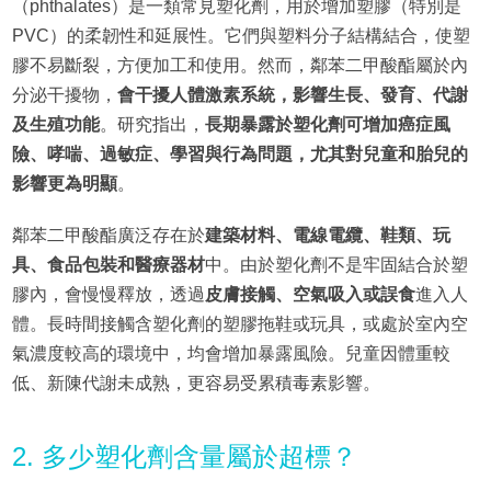
（phthalates）是一類常見塑化劑，用於增加塑膠（特別是
PVC）的柔韌性和延展性。它們與塑料分子結構結合，使塑
膠不易斷裂，方便加工和使用。然而，鄰苯二甲酸酯屬於內
分泌干擾物，
會干擾人體激素系統，影響生長、發育、代謝
及生殖功能
。研究指出，
長期暴露於塑化劑可增加癌症風
險、哮喘、過敏症、學習與行為問題，尤其對兒童和胎兒的
影響更為明顯
。
鄰苯二甲酸酯廣泛存在於
建築材料、電線電纜、鞋類、玩
具、食品包裝和醫療器材
中。由於塑化劑不是牢固結合於塑
膠內，會慢慢釋放，透過
皮膚接觸、空氣吸入或誤食
進入人
體。長時間接觸含塑化劑的塑膠拖鞋或玩具，或處於室內空
氣濃度較高的環境中，均會增加暴露風險。兒童因體重較
低、新陳代謝未成熟，更容易受累積毒素影響。
2. 多少塑化劑含量屬於超標？