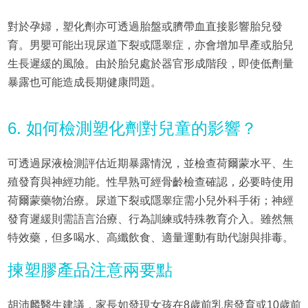
對於孕婦，塑化劑亦可透過胎盤或臍帶血直接影響胎兒發
育。男嬰可能出現尿道下裂或隱睾症，亦會增加早產或胎兒
生長遲緩的風險。由於胎兒處於器官形成階段，即使低劑量
暴露也可能造成長期健康問題。
6. 如何檢測塑化劑對兒童的影響？
可透過尿液檢測評估近期暴露情況，並檢查荷爾蒙水平、生
殖發育與神經功能。性早熟可經骨齡檢查確認，必要時使用
荷爾蒙藥物治療。尿道下裂或隱睾症需小兒外科手術；神經
發育遲緩則需語言治療、行為訓練或特殊教育介入。雖然無
特效藥，但多喝水、高纖飲食、適量運動有助代謝與排毒。
揀塑膠產品注意兩要點
胡沛麟醫生建議，家長如發現女孩在8歲前乳房發育或10歲前