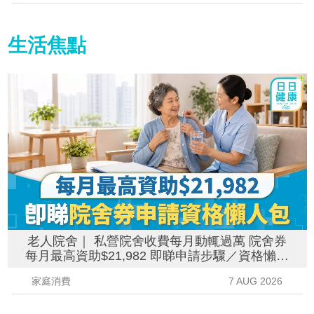
生活焦點
老人院舍｜ 私營院舍收費每月動輒過萬 院舍券
每月最高資助$21,982 即睇申請步驟／資格懶人
包
家庭消費
7 AUG 2026