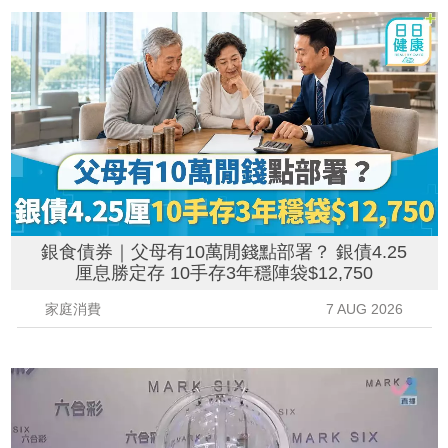
銀食債券｜父母有10萬閒錢點部署？ 銀債4.25
厘息勝定存 10手存3年穩陣袋$12,750
家庭消費
7 AUG 2026