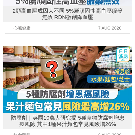
2類高血壓成因大不同 5%屬頑固性高血壓服藥
無效 RDN微創降血壓
心臟健康
7 AUG 2026
防腐劑｜英國10萬人研究揭 5種食物防腐劑增患
癌風險 其中1種果汁麵包常見風險增26%