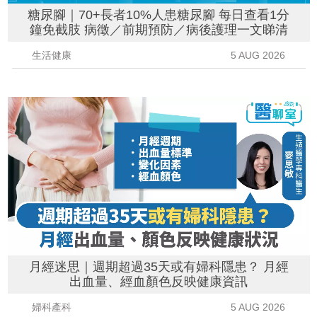
糖尿腳｜70+長者10%人患糖尿腳 每日查看1分
鐘免截肢 病徵／前期預防／病後護理一文睇清
生活健康
5 AUG 2026
月經迷思｜週期超過35天或有婦科隱患？ 月經
出血量、經血顏色反映健康資訊
婦科產科
5 AUG 2026