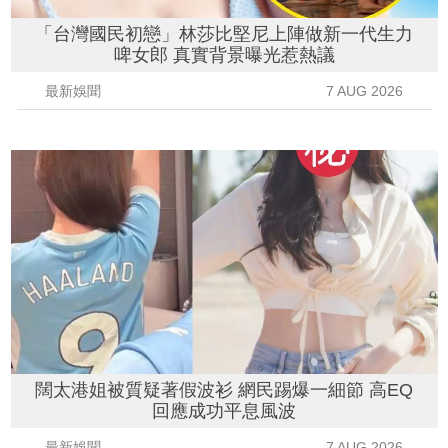
「台灣國民初戀」林莎比堅尼上陣做新一代生力
啤女郎 真實背景曝光惹熱議
最新娛聞
7 AUG 2026
闊太港姐被質疑著假波衫 網民踢爆一細節 高EQ
回應成功平息風波
最新娛聞
7 AUG 2026