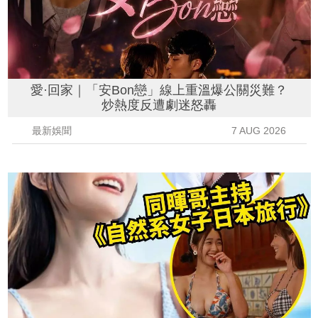
愛·回家｜「安Bon戀」線上重溫爆公關災難？
炒熱度反遭劇迷怒轟
最新娛聞
7 AUG 2026