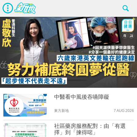
中醫看中風後吞嚥障礙
東方新地
7 AUG 2026
社區藥房服務配對：由「有選
擇」到「揀得啱」