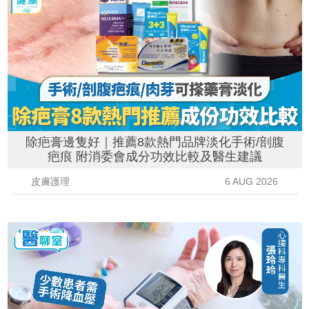
除疤膏邊隻好｜推薦8款熱門品牌淡化手術/剖腹
疤痕 附消委會成分功效比較及醫生建議
皮膚護理
6 AUG 2026