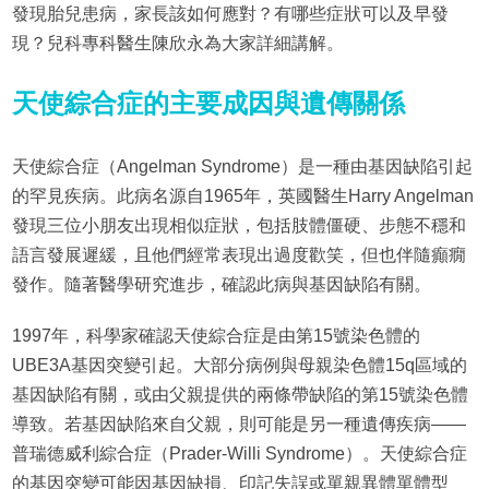
發現胎兒患病，家長該如何應對？有哪些症狀可以及早發
現？兒科專科醫生陳欣永為大家詳細講解。
天使綜合症的主要成因與遺傳關係
天使綜合症（Angelman Syndrome）是一種由基因缺陷引起
的罕見疾病。此病名源自1965年，英國醫生Harry Angelman
發現三位小朋友出現相似症狀，包括肢體僵硬、步態不穩和
語言發展遲緩，且他們經常表現出過度歡笑，但也伴隨癲癇
發作。隨著醫學研究進步，確認此病與基因缺陷有關。
1997年，科學家確認天使綜合症是由第15號染色體的
UBE3A基因突變引起。大部分病例與母親染色體15q區域的
基因缺陷有關，或由父親提供的兩條帶缺陷的第15號染色體
導致。若基因缺陷來自父親，則可能是另一種遺傳疾病——
普瑞德威利綜合症（Prader-Willi Syndrome）。天使綜合症
的基因突變可能因基因缺損、印記失誤或單親異體單體型