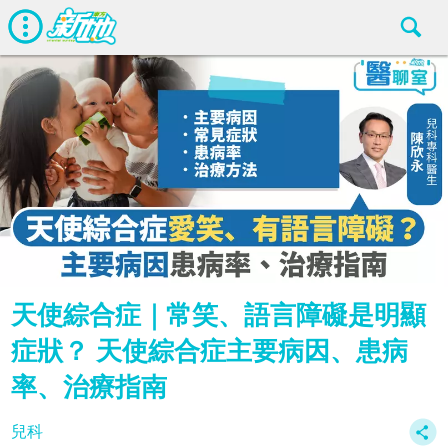
天使綜合症｜常笑、語言障礙是明顯
症狀？ 天使綜合症主要病因、患病
率、治療指南
兒科