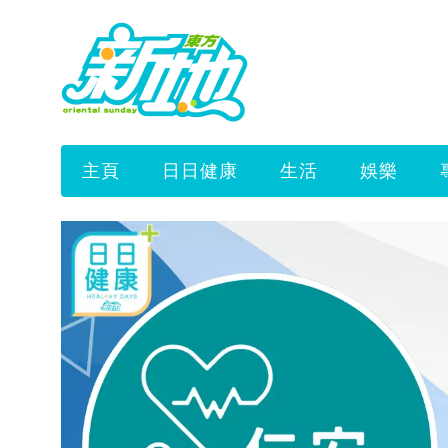
主頁
日日健康
生活
娛樂