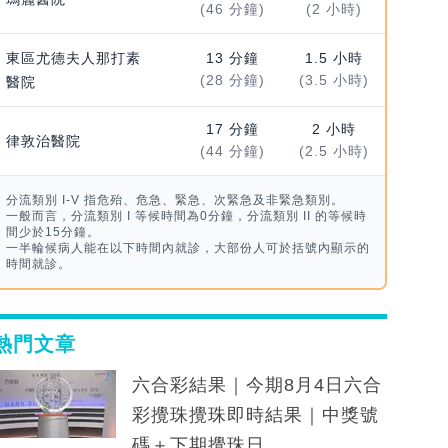
(46 分鐘)
(2 小時)
東區尤德夫人那打素
13 分鐘
1.5 小時
(28 分鐘)
(3.5 小時)
醫院
17 分鐘
2 小時
律敦治醫院
(44 分鐘)
(2.5 小時)
分流類別 I-V 指危殆、危急、緊急、次緊急及非緊急類別。
一般而言，分流類別 I 等候時間為0分鐘，分流類別 II 的等候時
間少於15分鐘。
一半輪候病人能在以下時間內就診，大部份人可於括號內顯示的
時間就診。
熱門文章
六合彩結果｜今期8月4日六合
彩攪珠攪珠即時結果｜中獎號
碼＋下期攪珠日