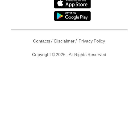
/
/
Contacts
Disclaimer
Privacy Policy
Copyright © 2026 - All Rights Reserved
《刑事偵緝檔案III》第34-36集劇情講述思龍生父方崇業屍體被
發現，思龍非常傷心，義仔亦漸漸對她產生愛意……其後方崇
業失蹤多年的戰友被發現仍然在世，而崇業老婆及助手又相繼
被殺……
資料來源 :
TVB