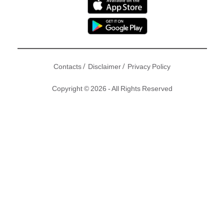
/
/
Contacts
Disclaimer
Privacy Policy
Copyright © 2026 - All Rights Reserved
《愛回家之開心速遞》劇情放送，世代交替，新一代對舊一代
嗤之以鼻，總覺得被別人阻礙著他們的未來。同樣地，年長一
輩亦擁抱過往成功的經驗，總認為自己永遠是對的。故事的軸
心家庭熊家，正是世代之爭的投射。輕鬆的情節除了呈現社會
面貌，也用愛和歡笑拉近兩代之間的距離，讓年輕一輩懂得欣
賞昔日的美好，舊一代也能聆聽新世代的聲音…… 睇埋
大小姐