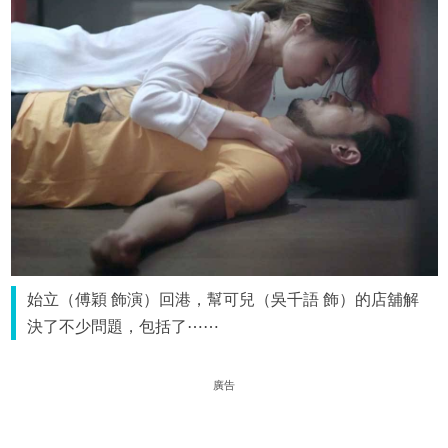
始立（傅穎 飾演）回港，幫可兒（吳千語 飾）的店舖解
決了不少問題，包括了⋯⋯
廣告