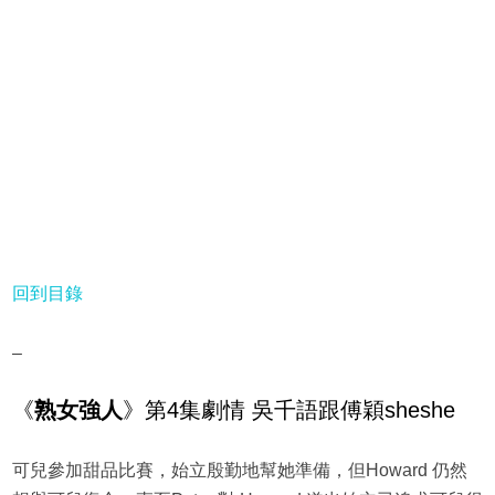
回到目錄
–
《
熟女強人
》第4集劇情 吳千語跟傅穎sheshe
可兒參加甜品比賽，始立殷勤地幫她準備，但Howard 仍然