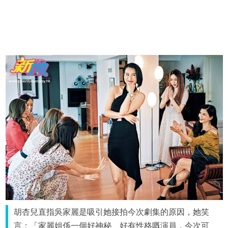
胡杏兒直指吳家麗是吸引她接拍今次劇集的原因，她笑
言：「家麗姐係一個好神秘、好有性格嘅演員，今次可