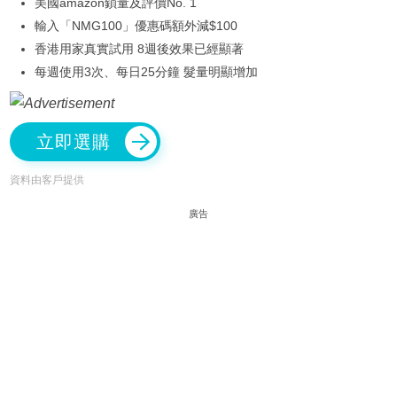
美國amazon鎖量及評價No. 1
輸入「NMG100」優惠碼額外減$100
香港用家真實試用 8週後效果已經顯著
每週使用3次、每日25分鐘 髮量明顯增加
立即選購
資料由客戶提供
廣告