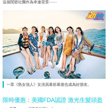
這個閨密社團作為串連背景⋯⋯
一眾《熟女強人》女演員幕前幕後也成為好朋友。
限時優惠：美國FDA認證 激光生髮頭盔