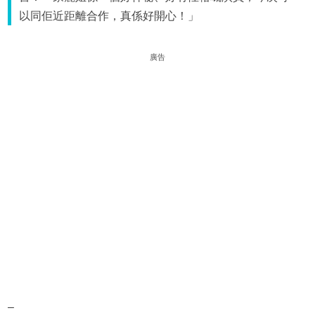
以同佢近距離合作，真係好開心！」
廣告
–