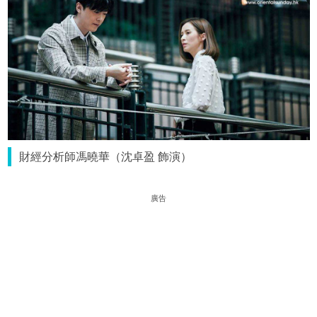
財經分析師馮曉華（沈卓盈 飾演）
廣告