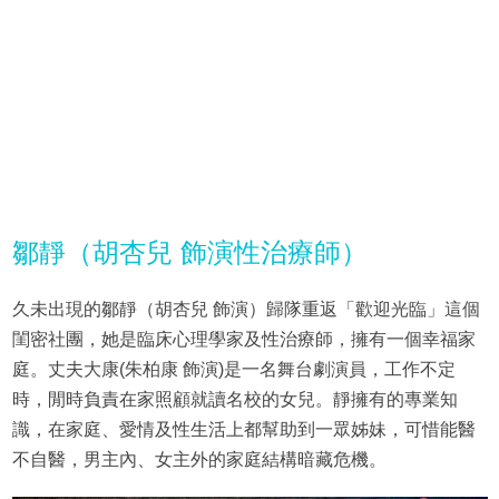
鄒靜（胡杏兒 飾演性治療師）
久未出現的鄒靜（胡杏兒 飾演）歸隊重返「歡迎光臨」這個
閨密社團，她是臨床心理學家及性治療師，擁有一個幸福家
庭。丈夫大康(朱柏康 飾演)是一名舞台劇演員，工作不定
時，閒時負責在家照顧就讀名校的女兒。靜擁有的專業知
識，在家庭、愛情及性生活上都幫助到一眾姊妹，可惜能醫
不自醫，男主內、女主外的家庭結構暗藏危機。