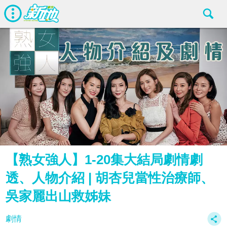
【熟女強人】1-20集大結局劇情劇
透、人物介紹 | 胡杏兒當性治療師、
吳家麗出山救姊妹
劇情