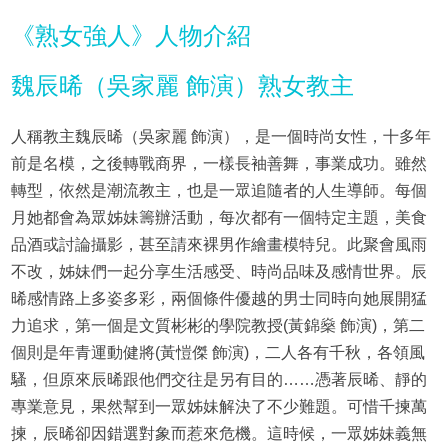
《熟女強人》人物介紹
魏辰晞（吳家麗 飾演）熟女教主
人稱教主魏辰晞（吳家麗 飾演），是一個時尚女性，十多年
前是名模，之後轉戰商界，一樣長袖善舞，事業成功。雖然
轉型，依然是潮流教主，也是一眾追隨者的人生導師。每個
月她都會為眾姊妹籌辦活動，每次都有一個特定主題，美食
品酒或討論攝影，甚至請來裸男作繪畫模特兒。此聚會風雨
不改，姊妹們一起分享生活感受、時尚品味及感情世界。辰
晞感情路上多姿多彩，兩個條件優越的男士同時向她展開猛
力追求，第一個是文質彬彬的學院教授(黃錦燊 飾演)，第二
個則是年青運動健將(黃愷傑 飾演)，二人各有千秋，各領風
騷，但原來辰晞跟他們交往是另有目的……憑著辰晞、靜的
專業意見，果然幫到一眾姊妹解決了不少難題。可惜千揀萬
揀，辰晞卻因錯選對象而惹來危機。這時候，一眾姊妹義無