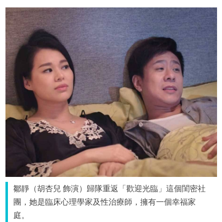
鄒靜（胡杏兒 飾演）歸隊重返「歡迎光臨」這個閨密社
團，她是臨床心理學家及性治療師，擁有一個幸福家
庭。