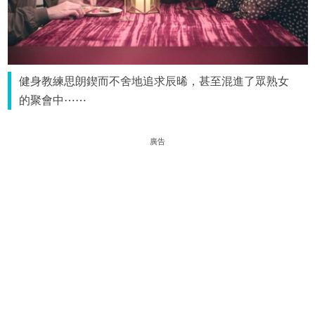
健身教練思朗鍥而不舍地追求辰晞，甚至混進了眾熟女
的聚會中⋯⋯
廣告