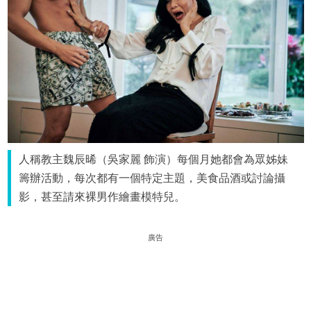
人稱教主魏辰晞（吳家麗 飾演）每個月她都會為眾姊妹
籌辦活動，每次都有一個特定主題，美食品酒或討論攝
影，甚至請來裸男作繪畫模特兒。
廣告