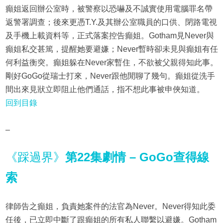
癲姐返回辦公室時，被警察以恐嚇及不誠實使用電腦罪名帶
返警署調查；後來更憑T.Y.及其辦公室職員的口供、閉路電視
及手機上載資料等，正式落案控告癲姐。Gotham見Never與
癲姐私交甚篤，提醒她要避嫌；Never暫時卻未見與癲姐有任
何利益衡突。癲姐躲在Never家暫住，不欲被父親得知此事。
剛好GoGo從瑞士打來，Never跟他閒聊了幾句。癲姐從洗手
間出來見狀立即阻止他們通話，指不想此事被申俠知道。
回到目錄
–
《踩過界》
第22集劇情 – GoGo查得線
索
律師告之癲姐，負責她案件的法官為Never。Never得知此委
任後，已立即中斷了跟癲姐的所有私人聯繫以避嫌。Gotham