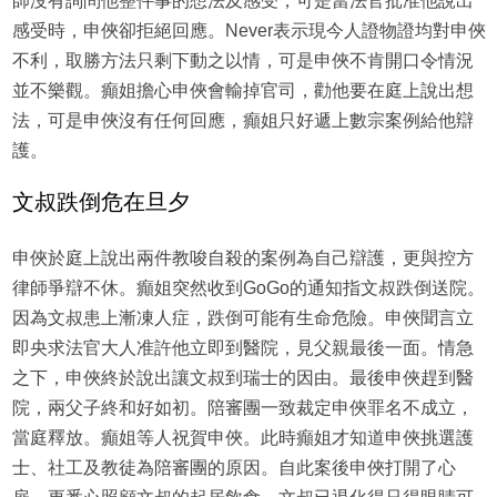
師沒有詢問他整件事的想法及感受，可是當法官批准他說出
感受時，申俠卻拒絕回應。Never表示現今人證物證均對申俠
不利，取勝方法只剩下動之以情，可是申俠不肯開口令情況
並不樂觀。癲姐擔心申俠會輸掉官司，勸他要在庭上說出想
法，可是申俠沒有任何回應，癲姐只好遞上數宗案例給他辯
護。
文叔跌倒危在旦夕
申俠於庭上說出兩件教唆自殺的案例為自己辯護，更與控方
律師爭辯不休。癲姐突然收到GoGo的通知指文叔跌倒送院。
因為文叔患上漸凍人症，跌倒可能有生命危險。申俠聞言立
即央求法官大人准許他立即到醫院，見父親最後一面。情急
之下，申俠終於說出讓文叔到瑞士的因由。最後申俠趕到醫
院，兩父子終和好如初。陪審團一致裁定申俠罪名不成立，
當庭釋放。癲姐等人祝賀申俠。此時癲姐才知道申俠挑選護
士、社工及教徒為陪審團的原因。自此案後申俠打開了心