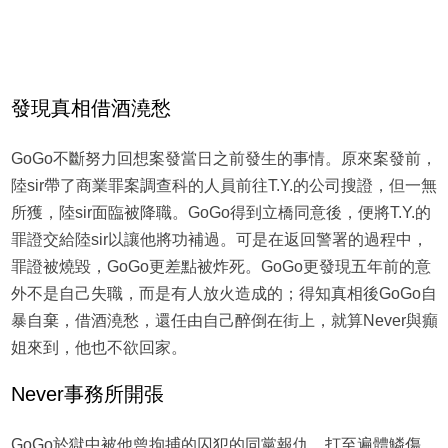
發現真相借酒澆愁
GoGo不斷努力回想案發當日之前發生的事情。原來案發前，
陸sir帶了商業罪案調查科的人員前往T.Y.的公司搜證，但一無
所獲，陸sir面臨被降職。GoGo得到立橋同意後，便將T.Y.的
罪證交給陸sir以讓他將功補過。可是在返回警署的過程中，
罪證被燒毀，GoGo更差點被炸死。GoGo更發現五年前的意
外不是自己失職，而是有人放火造成的；得知真相後GoGo自
暴自棄，借酒澆愁，還任由自己醉倒在街上，就算Never與癲
姐來到，他也不欲回家。
Never事務所開張
GoGo於獄中被他曾拘捕的囚犯的同黨報仇，打至遍體鱗傷。