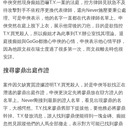
申俠突然現身癲姐恐嚇T.Y.一案的法庭，控方律師見狀急不及
待攻擊對手不依程序更換代表律師，還向Never施壓要秉公處
理。可是申俠表示，他的名字一直都在代表律師名單上。申
俠突然在庭上脫下上衣，展示他背後的刀疤，目的是欲指控
T.Y.買兇殺人，所以癲姐才為此事到T.Y.辦公室找其理論。退
庭後癲姐與GoGo都擔心申俠的心情，申俠表示他心情平靜，
因為他跟文叔在瑞士度過了很多第一次，而文叔離去時也很
安詳。
搜尋廖鼎出庭作證
案件因欠缺實質證據證明T.Y.買兇殺人，於是申俠等欲找正在
潛逃的廖鼎出庭作證，申俠更決定先將廖鼎放在辯方證人的
名單上。Never剛接到最新的證人名單，看見出現廖鼎的名
字，大感愕然。T.Y.找來廖鼎舊部下提拔他，要他務必將廖鼎
幹掉。T.Y.發放消息，誰人找到廖鼎便能得到一塊金磚。癲姐
忽然見跟蹤他們的人馬全部撤走，表示對方可能已找到廖鼎