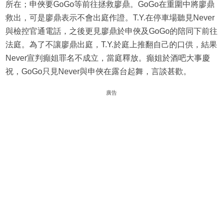
所在；申俠要GoGo等前往拯救廖鼎。GoGo在重圍中將廖鼎
救出，可是廖鼎表示不會出庭作證。T.Y.在停車場聽見Never
與檢控官通電話，之後更見廖鼎於申俠及GoGo的陪同下前往
法庭。為了不讓廖鼎出庭，T.Y.於庭上推翻自己的口供，結果
Never宣判癲姐罪名不成立，當庭釋放。癲姐於酒吧大事慶
祝，GoGo只見Never與申俠在露台起舞，言談甚歡。
廣告