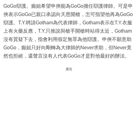
GoGo辯護。癲姐希望申俠能為GoGo擔任辯護律師。可是申
俠表示GoGo已親口承認向天恩開槍，怎可指望他再為GoGo
辯護。T.Y.聘請Gotham為代表律師，Gotham表示在T.Y.衣服
上有火藥反應，T.Y.只推說與槍手開槍時站得太近，Gotham
沒有質疑下去，指會利用假定無罪為他辯護。申俠不願意助
GoGo，癲姐只好向剛轉為大律師的Never求助，但Never竟
然也拒絕，還聲言沒有人代表GoGo才是對他最好的辦法。
廣告