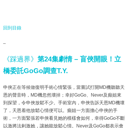
回到目錄
–
《踩過界》
第24集劇情 – 盲俠開眼！立
橋委託GoGo調查T.Y.
申俠正在等候做復明手術心情緊張，當嘗試打開MD機聽聽天
恩的聲音時，MD機忽然壞掉；幸好GoGo、Never及癲姐來
到探望，令申俠放鬆不少。手術室內，申俠告訴天恩MD機壞
了，天恩着他放鬆心情便可以。癲姐一方面擔心申俠的手
術，一方面緊張若申俠看見她的模樣會如何，幸得GoGo不斷
以激將法剌激她，讓她能放鬆心情。Never及GoGo都表示會