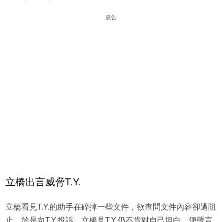
廣告
立橋出言威脅T.Y.
立橋看見T.Y.的助手在碎掉一些文件，欲查問文件內容卻遭阻
止，於是向T.Y.投訴。立橋見T.Y.仍不肯對自己坦白，便聲言