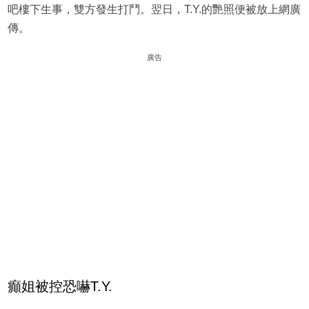
吧樓下生事，雙方發生打鬥。翌日，T.Y.的艷照便被放上網廣
傳。
廣告
癲姐被控恐嚇T.Y.