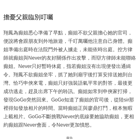
擔憂父親臨別叮囑
翔鳳為癲姐悉心準備了早點，癲姐不欲父親擔心她的官司，
便說將會跟朋友到外地旅遊，千叮萬囑他注意自己身體。癲
姐準備出庭時在法院門外被人擄走，未能依時出庭。控方律
師就癲姐與Never的友好關係作出攻擊，而辯方律師未能聯絡
癲姐。Never只好暫時休庭，指若癲姐沒有出現便發出通緝
令。翔鳳不欲癲姐坐牢，抓了她到廟宇後打算安排送她到台
灣。恰巧申俠來電，癲姐只好強裝語氣平常的對答，最後更
成功逃走，趕及出席下午的聆訊。癲姐如常到申俠家打掃，
發現GoGo突然回來。GoGo知道了癲姐的官司後，從陸sir那
裡得知發放相片的時間。當時癲姐正與廖鼎打鬥，根本無暇
上載相片。GoGo不斷挑戰Never的底線要她協助癲姐，更相
約癲姐跟Never會面，令Never更加憤怒。
廣告