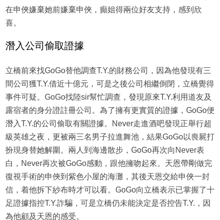
在申俠嫌棄她前嫌棄申俠，癲姐得兩位好友支持，感到欣
喜。
潛入公司偷取證據
立橋前來找GoGo替他調查T.Y.的財務公司，因為他發現有三
間公司獲T.Y.借近十億元，可是之後公司相繼倒閉，立橋覺得
事件可疑。GoGo找陸sir幫忙調查，發現原來T.Y.利用道友及
露宿者的身分證註冊公司。為了擁有更實質的證據，GoGo便
潛入T.Y.的公司偷取有關證據。Never走進酒吧發現正舉行超
級英雄之夜，更被兩三名男子拉進舞池，結果GoGo以喪屍打
扮現身替她解圍。兩人到海邊散步，GoGo再次向Never表
白，Never再次被GoGo感動，跟他擁吻起來。天恩帶剛做完
復視手術的申俠到紫色小屋的海灘，其後天恩交給申俠一封
信，着他拆下紗布時才可以看。GoGo向立橋表示已掌握了十
足證據指控T.Y.詐騙，可是立橋仍未能決定是否控告T.Y.，因
為他顧及天恩的感受。