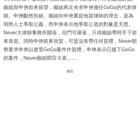
癲姐與申俠前來探望，癲姐再次央求申俠擔任GoGo的代表律
師。申俠斷然拒絕。癲姐向申俠重提他當律師的理念，是為
弱勢人士爭取公義，而申俠表示他爭取公道的對象是天恩。
Never大律師事務所開張，但門可羅雀，只得癲姐帶同手下前
來恭賀。同時申俠前來祝賀，可是沒有帶任何賀禮，Never順
勢要求申俠以接受GoGo案件作賀禮，申俠表示已接下GoGo
的案件，Never癲姐聞言大喜……
廣告