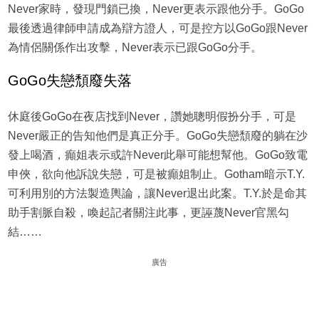
Never家時，發現門鎖已換，Never更表示跟他分手。GoGo
最後透過律師申請成為辯方證人，可是控方以GoGo跟Never
為情侶關係作出攻擊，Never表示已跟GoGo分手。
GoGo失戀頹廢失落
休庭後GoGo在夜店找到Never，讚她聰明假扮分手，可是
Never嚴正的告知他們是真正分手。GoGo失戀頹廢的躺在沙
發上喝酒，癲姐表示或許Never此舉可能想幫他。GoGo致電
申俠，欲向他訴說失戀，可是被癲姐制止。Gotham暗示T.Y.
可利用別的方法製造輿論，讓Never退出此案。T.Y.於是命其
助手割脈自殺，喚起記者關注此事，更誣蔑Never官黑勾
結……
廣告