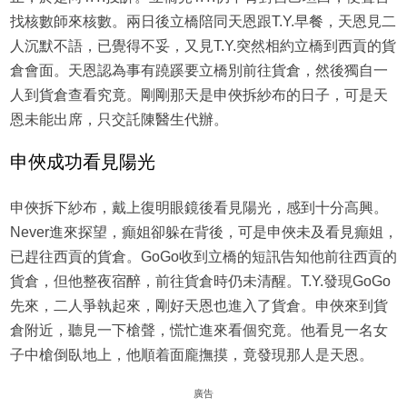
找核數師來核數。兩日後立橋陪同天恩跟T.Y.早餐，天恩見二
人沉默不語，已覺得不妥，又見T.Y.突然相約立橋到西貢的貨
倉會面。天恩認為事有蹺蹊要立橋別前往貨倉，然後獨自一
人到貨倉查看究竟。剛剛那天是申俠拆紗布的日子，可是天
恩未能出席，只交託陳醫生代辦。
申俠成功看見陽光
申俠拆下紗布，戴上復明眼鏡後看見陽光，感到十分高興。
Never進來探望，癲姐卻躲在背後，可是申俠未及看見癲姐，
已趕往西貢的貨倉。GoGo收到立橋的短訊告知他前往西貢的
貨倉，但他整夜宿醉，前往貨倉時仍未清醒。T.Y.發現GoGo
先來，二人爭執起來，剛好天恩也進入了貨倉。申俠來到貨
倉附近，聽見一下槍聲，慌忙進來看個究竟。他看見一名女
子中槍倒臥地上，他順着面龐撫摸，竟發現那人是天恩。
廣告