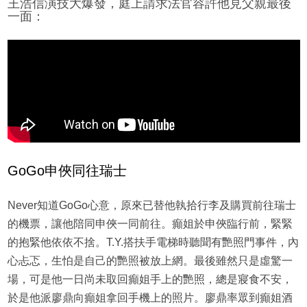
王浩信演技大爆發，庭上請求法官容許他見父親最後
一面：
GoGo申俠同往瑞士
Never知道GoGo心意，原來已替他執拾行李及購買前往瑞士
的機票，讓他陪同申俠一同前往。癲姐於申俠臨行前，緊緊
的抱緊他依依不捨。T.Y.搭扶手電梯時聽聞有艷照門事件，內
心忐忑，生怕是自己的艷照被放上網。最後雖然只是虛驚一
場，可是他一日尚未取回癲姐手上的艷照，總是寢食不安，
於是他派廖鼎向癲姐拿回手機上的照片。廖鼎率眾到癲姐酒