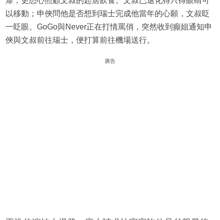
扉，更悉心照顧文叔的起居飲食。文叔已退化得只得眼睛可
以移動；申俠問他是否想到瑞士完成他當年的心願，文叔眨
一眨眼。GoGo與Never正在打情罵俏，突然收到癲姐通知申
俠與文叔前往瑞士，便打算前往機場送行。
廣告