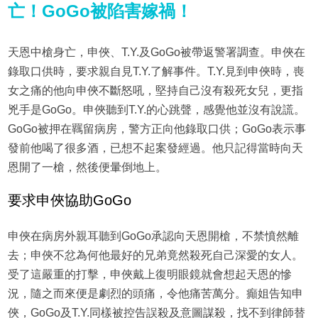
亡！GoGo被陷害嫁禍！
天恩中槍身亡，申俠、T.Y.及GoGo被帶返警署調查。申俠在
錄取口供時，要求親自見T.Y.了解事件。T.Y.見到申俠時，喪
女之痛的他向申俠不斷怒吼，堅持自己沒有殺死女兒，更指
兇手是GoGo。申俠聽到T.Y.的心跳聲，感覺他並沒有說謊。
GoGo被押在羈留病房，警方正向他錄取口供；GoGo表示事
發前他喝了很多酒，已想不起案發經過。他只記得當時向天
恩開了一槍，然後便暈倒地上。
要求申俠協助GoGo
申俠在病房外親耳聽到GoGo承認向天恩開槍，不禁憤然離
去；申俠不忿為何他最好的兄弟竟然殺死自己深愛的女人。
受了這嚴重的打擊，申俠戴上復明眼鏡就會想起天恩的慘
況，隨之而來便是劇烈的頭痛，令他痛苦萬分。癲姐告知申
俠，GoGo及T.Y.同樣被控告誤殺及意圖謀殺，找不到律師替