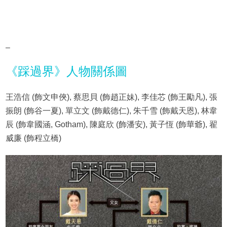
–
《踩過界》人物關係圖
王浩信 (飾文申俠), 蔡思貝 (飾趙正妹), 李佳芯 (飾王勵凡), 張
振朗 (飾谷一夏), 單立文 (飾戴德仁), 朱千雪 (飾戴天恩), 林韋
辰 (飾韋國涵, Gotham), 陳庭欣 (飾潘安), 黃子恆 (飾華爺), 翟
威廉 (飾程立橋)