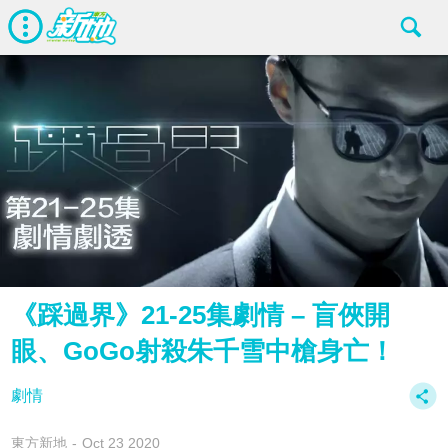
《踩過界》21-25集劇情 – 盲俠開
眼、GoGo射殺朱千雪中槍身亡！
劇情
東方新地
Oct 23 2020