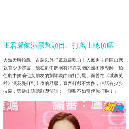
王君馨飾演黑幫頭目、打戲山聰頂晒
大熱天時拍戲，古裝以外打戲就最吃力！人氣男主角陳山聰
就有少少怨言，他在劇中飾演有特異功能的國術隊導師，拍
住劇中飾演他女朋友的劉穎鏇由頭打到尾。而曾在《城寨英
雄》演花曼打到上位的君馨，直言打戲不太多，仲話有少少
技癢，旁邊山聰聽罷即笑謂：「嘩咁不如留俾你打啦！」