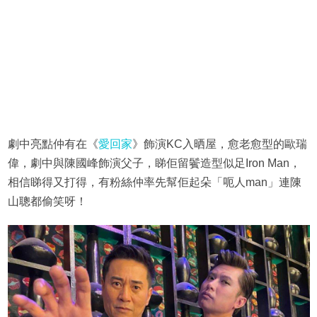
劇中亮點仲有在《
愛回家
》飾演KC入晒屋，愈老愈型的歐瑞
偉，劇中與陳國峰飾演父子，睇佢留鬢造型似足Iron Man，
相信睇得又打得，有粉絲仲率先幫佢起朵「呃人man」連陳
山聰都偷笑呀！