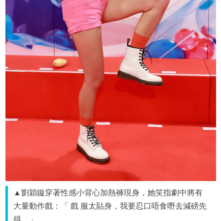
▲劉穎鏇穿著性感小背心加熱褲現身，她笑指劇中將有
大量動作戲：「 戲 服太貼身，我要忍口唔食嘢去減磅先
得。」