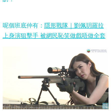
呢個班底仲有：
隱形戰隊｜劉佩玥羅拉
上身演狙擊手 被網民恥笑做戲唔做全套