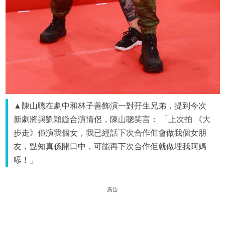
▲陳山聰在劇中和林子善飾演一對孖生兄弟，提到今次
新劇將與劉穎鏇合演情侶，陳山聰笑言： 「上次拍 《大
步走》佢演我個女，我已經話下次合作佢會做我個女朋
友，點知真係開口中，可能再下次合作佢就做埋我阿媽
㖭！」
廣告