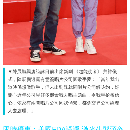
▼陳展鵬與唐詩詠日前出席新劇 《超能使者》 拜神儀
式，陳展鵬透露有意簽唱片公司圓歌手夢：「當年我出
道時係想做歌手，但未出到碟就同唱片公司解咗約，好
開心近年公司畀好多機會我去唱主題曲，令我重拾番信
心，依家有兩間唱片公司同我傾緊，都係交畀公司經理
人去處理。」
限時優惠：美國FDA認證 激光生髮頭盔