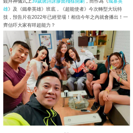
鏡拜神儀式上
39歲唐詩詠膠面殘樣開劇
，而作為《
城寨英
雄
》及《鐵拳英雄》班底，《超能使者》今次轉型大玩特
技，預告片在2022年已經登場！相信今年之內就會播出！一
齊估吓大家有咩超能力？