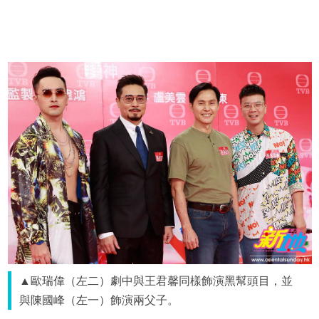
▲歐瑞偉（左二）劇中與王君馨同樣飾演黑幫頭目，並
與陳國峰（左一）飾演兩父子。