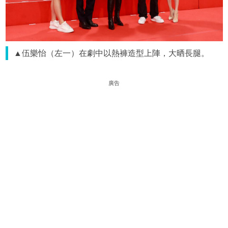
▲伍樂怡（左一）在劇中以熱褲造型上陣，大晒長腿。
廣告