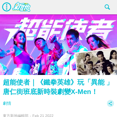
超能使者｜《鐵拳英雄》玩「異能 」
唐仁街班底新時裝劇變X-Men！
劇情
東方新地編輯部
Feb 21 2022