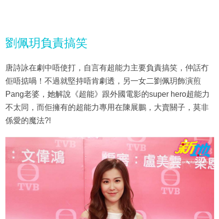
劉佩玥負責搞笑
唐詩詠在劇中唔使打，自言有超能力主要負責搞笑，仲話冇
佢唔掂喎！不過就堅持唔肯劇透，另一女二劉佩玥飾演煎
Pang老婆，她解說《超能》跟外國電影的super hero超能力
不太同，而佢擁有的超能力專用在陳展鵬，大賣關子，莫非
係愛的魔法?!