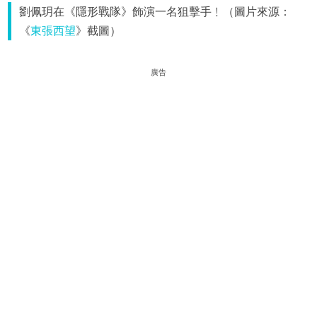
劉佩玥在《隱形戰隊》飾演一名狙擊手﹗（圖片來源：
《
東張西望
》截圖）
廣告