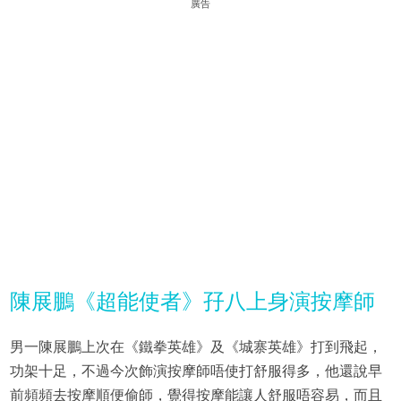
廣告
陳展鵬《超能使者》孖八上身演按摩師
男一陳展鵬上次在《鐵拳英雄》及《城寨英雄》打到飛起，
功架十足，不過今次飾演按摩師唔使打舒服得多，他還說早
前頻頻去按摩順便偷師，覺得按摩能讓人舒服唔容易，而且