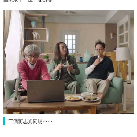
三個蔣志光同場⋯⋯