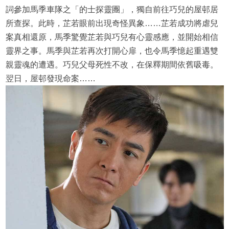
詞參加馬季車隊之「的士探靈團」，獨自前往巧兒的屋邨居
所查探。此時，芷若眼前出現奇怪異象……芷若成功將虐兒
案真相還原，馬季驚覺芷若與巧兒有心靈感應，並開始相信
靈界之事。馬季與芷若再次打開心扉，也令馬季憶起重遇雙
親靈魂的遭遇。巧兒父母死性不改，在保釋期間依舊吸毒。
翌日，屋邨發現命案……