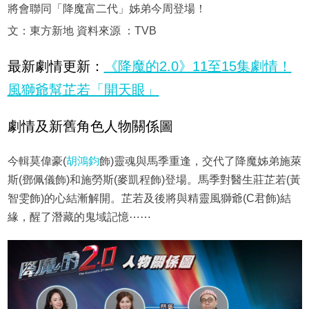
將會聯同「降魔富二代」姊弟今周登場！
文：東方新地 資料來源 ：TVB
最新劇情更新：
《降魔的2.0》11至15集劇情！
風獅爺幫芷若「開天眼」
劇情及新舊角色人物關係圖
今輯莫偉豪(
胡鴻鈞
飾)靈魂與馬季重逢，交代了降魔姊弟施萊
斯(鄧佩儀飾)和施勞斯(麥凱程飾)登場。馬季對醫生莊芷若(黃
智雯飾)的心結漸解開。芷若及後將與精靈風獅爺(C君飾)結
緣，醒了潛藏的鬼域記憶⋯⋯