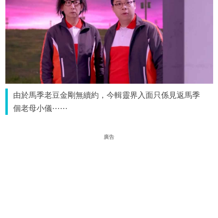
由於馬季老豆金剛無續約，今輯靈界入面只係見返馬季
個老母小儀⋯⋯
廣告