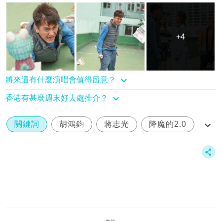
+4
+4
將來還有什麼演唱會值得留意？
香港有甚麼週末好去處推介？
關鍵詞
胡鴻鈞
蔣志光
降魔的2.0
馬國明