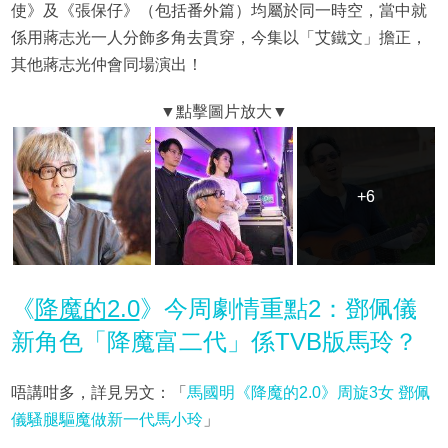
使》及《張保仔》（包括番外篇）均屬於同一時空，當中就
係用蔣志光一人分飾多角去貫穿，今集以「艾鐵文」擔正，
其他蔣志光仲會同場演出！
+6
+6
《
降魔的2.0
》今周劇情重點2：鄧佩儀
新角色「降魔富二代」係TVB版馬玲？
唔講咁多，詳見另文：「
馬國明《降魔的2.0》周旋3女 鄧佩
儀騷腿驅魔做新一代馬小玲
」