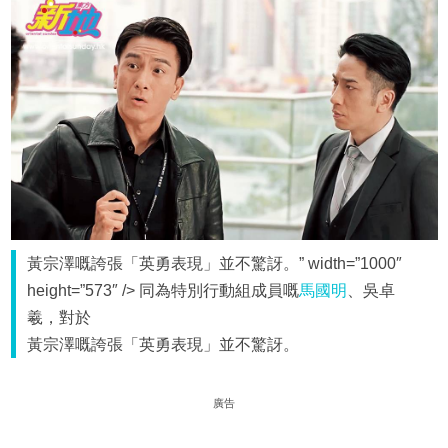
黃宗澤嘅誇張「英勇表現」並不驚訝。” width=”1000″
height=”573″ /> 同為特別行動組成員嘅
馬國明
、吳卓
羲，對於
黃宗澤嘅誇張「英勇表現」並不驚訝。
廣告