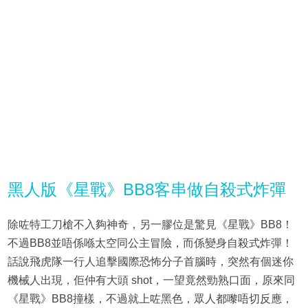
黑人版《星戰》BB8客串做自殺式炸彈
除咗特工刀槍不入夠神奇，另一膠位是驚見《星戰》BB8！
不過BB8並唔係喺太空同公主冒險，而係變身自殺式炸彈！
話說飛虎隊一行人追擊國際恐怖分子首腦時，突然有個迷你
機械人出現，佢仲有大頭 shot，一望竟然勁熟口面，原來同
《星戰》BB8撞樣，不過就上咗黑色，眾人都嚟唔切反應，