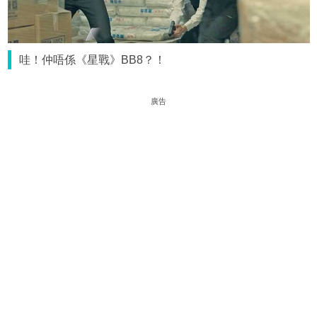
哇！仲唔係《星戰》BB8？！
廣告