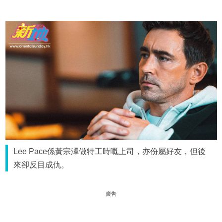
Lee Pace係黃宗澤做特工時嘅上司，亦份屬好友，但後
來卻反目成仇。
廣告