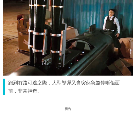
跑到冇路可逃之際，大型導彈又會突然急煞停喺佢面
前，非常神奇。
廣告