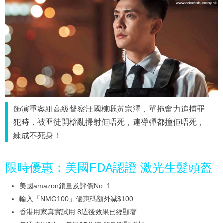
飾演重案組高級督察汪國棟嘅黃宗澤，單拖奮力追捕罪
犯時，被匪徒開槍亂掃射佢唔死，連導彈都撞佢唔死，
練成不死身！
限時優惠：美國FDA認證 激光生髮頭盔
美國amazon鎖量及評價No. 1
輸入「NMG100」優惠碼額外減$100
香港用家真實試用 8週後效果已經顯著