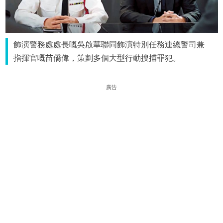
飾演警務處處長嘅吳啟華聯同飾演特別任務連總警司兼
指揮官嘅苗僑偉，策劃多個大型行動搜捕罪犯。
廣告