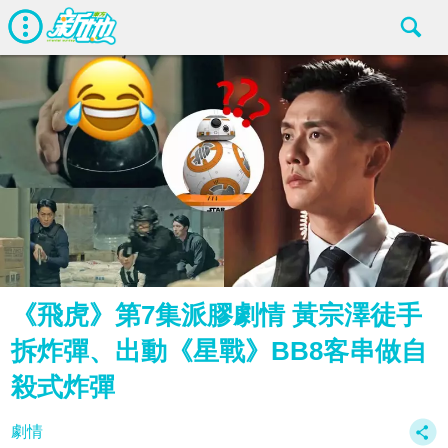
《飛虎》第7集派膠劇情 黃宗澤徒手
拆炸彈、出動《星戰》BB8客串做自
殺式炸彈
劇情