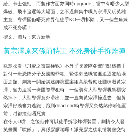
給。卡士強勁，而製作方面亦同時upgrade，當中有唔少大型
爆破、飛車追逐等大場面，之不過劇集中嘅黃宗澤又玩英雄
主意，導彈砸佢唔死仲畀佢徒手KO一嘢拆除，又一個主角練
成不死身囉！
撰文、圖片：東方新地
黃宗澤原來係前特工 不死身徒手拆炸彈
觀眾收看《飛虎之雷霆極戰》不外乎睇警隊各部門點樣攜手
對付一班恐怖分子及國際罪犯，緊張刺激嘅警匪追逐驚險場
面之類。劇集一開始講述飾演重案組高級督察汪國棟嘅黃宗
澤，奮力追捕一班國際罪犯時，一個裝有大型導彈嘅貨櫃突
然掉下，大型導彈意外滑出，並一直向黃宗澤撞過去，但黃
宗澤好勁奮力逃跑，跑到dead end時導彈又突然煞停喺佢面
前，咁都撞佢唔死實
在令人O嘴！之後佢仲可以徒手拆除炸彈裝置，劇情令人發
笑畫面「噴飯」，真係膠膠哋囉！派完膠之後劇情將會交待