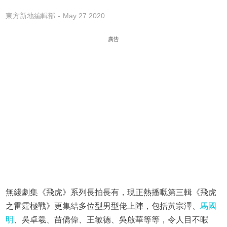
東方新地編輯部
May 27 2020
廣告
無綫劇集《飛虎》系列長拍長有，現正熱播嘅第三輯《飛虎
之雷霆極戰》更集結多位型男型佬上陣，包括黃宗澤、
馬國
明
、吳卓羲、苗僑偉、王敏德、吳啟華等等，令人目不暇