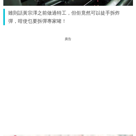
雖則話黃宗澤之前做過特工，但佢竟然可以徒手拆炸
彈，咁使乜要拆彈專家啫！
廣告