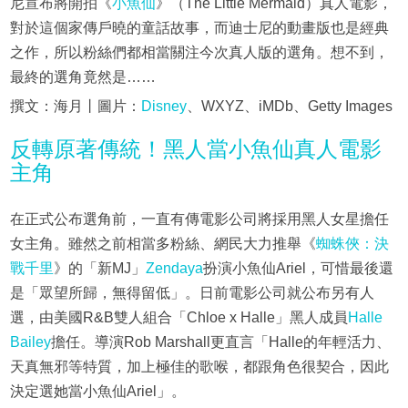
尼宣布將開拍《
小魚仙
》（The Little Mermaid）真人電影，
對於這個家傳戶曉的童話故事，而迪士尼的動畫版也是經典
之作，所以粉絲們都相當關注今次真人版的選角。想不到，
最終的選角竟然是……
撰文：海月丨圖片：
Disney
、WXYZ、iMDb、Getty Images
反轉原著傳統！黑人當小魚仙真人電影
主角
在正式公布選角前，一直有傳電影公司將採用黑人女星擔任
女主角。雖然之前相當多粉絲、網民大力推舉《
蜘蛛俠：決
戰千里
》的「新MJ」
Zendaya
扮演小魚仙Ariel，可惜最後還
是「眾望所歸，無得留低」。日前電影公司就公布另有人
選，由美國R&B雙人組合「Chloe x Halle」黑人成員
Halle
Bailey
擔任。導演Rob Marshall更直言「Halle的年輕活力、
天真無邪等特質，加上極佳的歌喉，都跟角色很契合，因此
決定選她當小魚仙Ariel」。