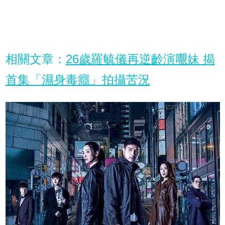
相關文章：
26歲羅毓儀再逆齡演𡃁妹 揭
首集「濕身毒癮」拍攝苦況