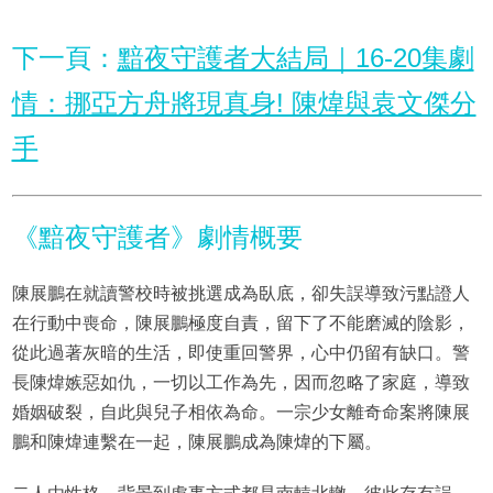
下一頁：
黯夜守護者大結局｜16-20集劇
情：挪亞方舟將現真身! 陳煒與袁文傑分
手
《黯夜守護者》劇情概要
陳展鵬在就讀警校時被挑選成為臥底，卻失誤導致污點證人
在行動中喪命，陳展鵬極度自責，留下了不能磨滅的陰影，
從此過著灰暗的生活，即使重回警界，心中仍留有缺口。警
長陳煒嫉惡如仇，一切以工作為先，因而忽略了家庭，導致
婚姻破裂，自此與兒子相依為命。一宗少女離奇命案將陳展
鵬和陳煒連繫在一起，陳展鵬成為陳煒的下屬。