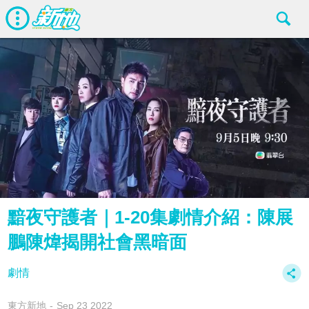
黯夜守護者｜1-20集劇情介紹：陳展
鵬陳煒揭開社會黑暗面
劇情
東方新地
Sep 23 2022