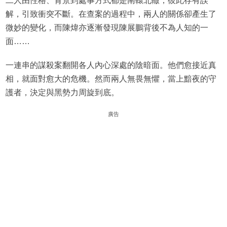
二人由性格、背景到處事方式都是南轅北轍，彼此存有誤
解，引致衝突不斷。在查案的過程中，兩人的關係卻產生了
微妙的變化，而陳煒亦逐漸發現陳展鵬背後不為人知的一
面……
一連串的謀殺案翻開各人內心深處的陰暗面。他們愈接近真
相，就面對愈大的危機。然而兩人無畏無懼，當上黯夜的守
護者，決定與黑勢力周旋到底。
廣告