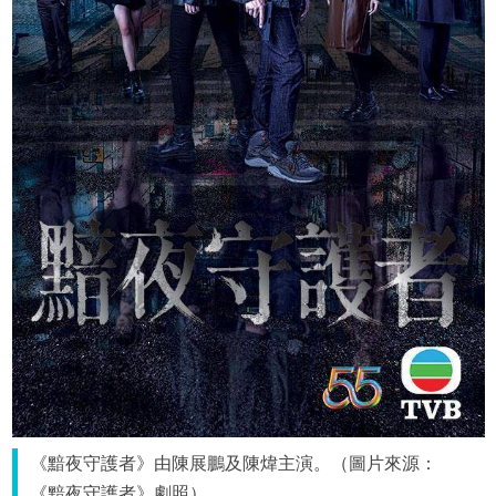
《黯夜守護者》由陳展鵬及陳煒主演。（圖片來源：
《黯夜守護者》劇照）