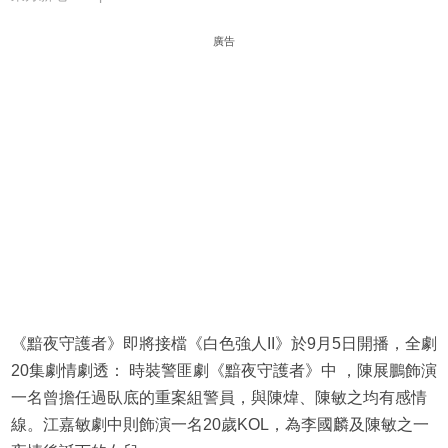
廣告
《黯夜守護者》即將接檔《白色強人II》於9月5日開播，全劇
20集劇情劇透： 時裝警匪劇《黯夜守護者》中 ，陳展鵬飾演
一名曾擔任過臥底的重案組警員，與陳煒、陳敏之均有感情
線。江嘉敏劇中則飾演一名20歲KOL，為李國麟及陳敏之一