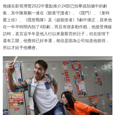
無綫在影視博覽2022中重點推介24部已拍畢或拍攝中的劇
集，其中陳展鵬一連在《黯夜守護者》、《隱門》、《童時
愛上你》、《隱形戰隊》及《超能使者》5劇中擔正，原來他
在一年半時間內拍了4部劇，而且有很多動作戲，他接受傳媒
訪時，直言這半年是他入行以來最艱苦的日子，但在疫情下
還有工開，他覺得已好幸運，相信是因為公司知道他捱得，
所以才給予他機會。