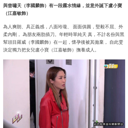
與曾嘯天（李國麟飾）有一段霧水情緣，並意外誕下盧小寶
（江嘉敏飾）
為人爽朗、具正義感，八面玲瓏、 面面俱圓，堅毅不屈、外
柔內剛， 為朋友兩肋插刀。年輕時單純天 真，不計名份與黑
幫頭目羅威（李國麟飾）在一起，懷孕後被其拋棄， 自此雯
決定獨力把女兒盧小寶（江嘉敏飾）撫養成人。