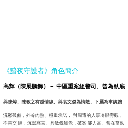
《黯夜守護者》角色簡介
高輝（陳展鵬飾）－ 中區重案組警司、曾為臥底
與陳煒、陳敏之有感情線、與袁文傑為情敵、下屬為
車婉婉
沉鬱孤僻，外冷內熱、極重承諾， 對周遭的人事冷眼旁觀，
不善交 際，沉默寡言。具敏銳觸覺，破案 能力高。曾在當臥