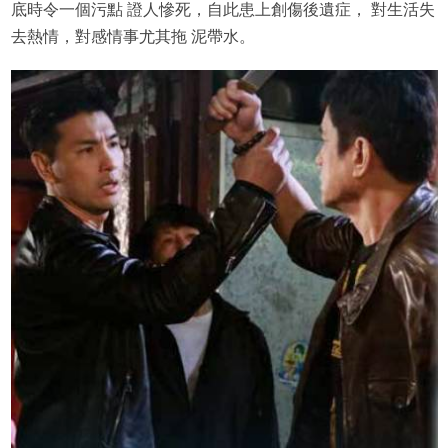
底時令一個污點 證人慘死，自此患上創傷後遺症， 對生活失
去熱情，對感情事尤其拖 泥帶水。