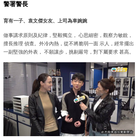
警署警長
育有一子、
袁文傑
女友、
上司為車婉婉
做事講求原則及紀律，堅毅獨立， 心思細密，觀察力敏銳，
擅長推理 偵查。外冷內熱，從不將脆弱一面 示人，經常擺出
一副堅強的外表， 不願讓步，挑剔嚴苛，對下屬要求 甚高。