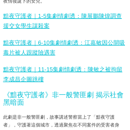
夜情後誕下的女兒。
黯夜守護者｜1-5集劇情劇透：陳展鵬陳煒調查
援交女學生謀殺案
黯夜守護者｜6-10集劇情劇透：江嘉敏因公開吸
毒片被人跟蹤險遇害
黯夜守護者｜11-15集劇情劇透：陳敏之被拘留
李成昌企圖跳樓
《黯夜守護者》非一般警匪劇 揭示社會
黑暗面
此劇是非一般警匪劇，故事講述警察當上了「黯夜守護
者」，守護著這個城市，透過聚焦在不同案件的受害者身