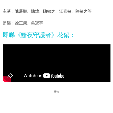
主演：陳展鵬、陳煒、陳敏之、江嘉敏、陳敏之等
監製：徐正康、吳冠宇
即睇《黯夜守護者》花絮：
廣告