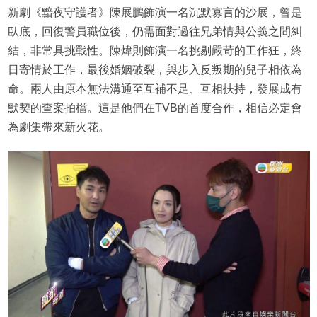
新劇《黯夜守護者》陳展鵬飾演一名沉默寡言的沙展，曾是
臥底，回復警員職位後，仍需面對過往兄弟情與公義之間糾
結，非常具挑戰性。陳煒則飾演一名挑剔嚴苛的工作狂，終
日寄情於工作，最後婚姻破裂，與步入反叛期的兒子相依為
命。兩人由原本無法溝通至互補不足、互相扶持，發展成有
默契的查案拍檔。這是他們在TVB的首度合作，相信必定會
為劇集帶來新火花。