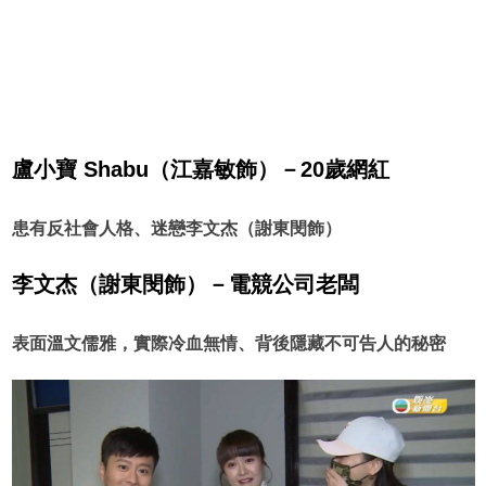
盧小寶 Shabu（江嘉敏飾）－20歲網紅
患有反社會人格、迷戀李文杰（謝東閔飾）
李文杰（謝東閔飾）－電競公司老闆
表面溫文儒雅，實際冷血無情、背後隱藏不可告人的秘密