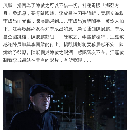
展鵬，揚言為了陳敏之可以不惜一切。神秘毒販「挪亞方
舟」發訊息，要脅陳國峰。李成昌被刀手追斬，黃栢文為救
李成昌而受傷，陳展鵬趕到……李成昌買醉鬧事，被途人拍
下。江嘉敏經網友得知李成昌消息，急忙通知陳展鵬。李成
昌企圖跳樓，陳展鵬勸阻……陳敏之、李國麟獲釋，江嘉敏
感謝陳展鵬與李國麟的付出。楊凱博對將要移居感不安，陳
煒給予鼓勵。陳展鵬與陳敏之喝酒，感慨舊友不在。江嘉敏
翻看李成昌站在天台的影片，有所發現……