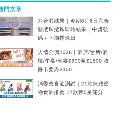
熱門文章
六合彩結果｜今期8月6日六合
彩攪珠攪珠即時結果｜中獎號
碼＋下期攪珠日
人情公價2026｜酒店/會所/酒
樓/午宴/晚宴$800至$1500 收
餅卡要畀$300
消委會食油測試｜21款無致癌
物食油推薦 17款獲5星滿分