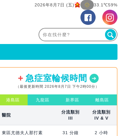
2026年8月7日 (五)
33.1℃
59%
急症室輪候時間
（最後更新時間 2026年8月7日 下午2時00分）
港島區
九龍區
新界區
離島區
分流類別
分流類別
醫院
III
IV & V
東區尤德夫人那打素
31 分鐘
2 小時