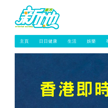
主頁
日日健康
生活
娛樂