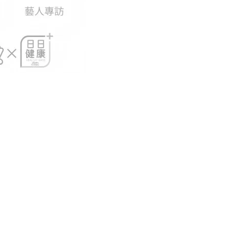
集團的數碼平台包括多個網站和應用程式，如
《新假期》
、
《GOtrip》
、
ay Kiss 親子童萌》
、
《經濟一週》
。