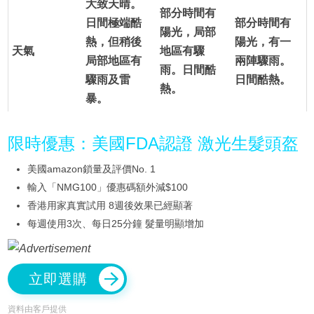
大致天晴。
部分時間有
日間極端酷
部分時間有
陽光，局部
熱，但稍後
陽光，有一
天氣
地區有驟
局部地區有
兩陣驟雨。
雨。日間酷
驟雨及雷
日間酷熱。
熱。
暴。
限時優惠：美國FDA認證 激光生髮頭盔
美國amazon鎖量及評價No. 1
輸入「NMG100」優惠碼額外減$100
香港用家真實試用 8週後效果已經顯著
每週使用3次、每日25分鐘 髮量明顯增加
立即選購
資料由客戶提供