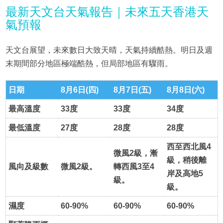
最新天文台天氣報告｜未來五天香港天
氣預報
天文台展望，未來數日大致天晴，天氣持續酷熱。明日及週
末期間部分地區極端酷熱，但局部地區有驟雨。
日期
8月6日(四)
8月7日(五)
8月8日(六)
最高溫度
33度
33度
34度
最低溫度
27度
28度
28度
西至西北風4
微風2級，漸
級，稍後離
風向及級數
微風2級。
轉西風3至4
岸及高地5
級。
級。
濕度
60-90%
60-90%
60-90%