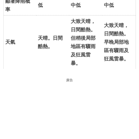
顯著降雨概
低
中低
中低
率
大致天晴，
大致天晴，
日間酷熱。
日間酷熱。
天晴。日間
但稍後局部
天氣
早晚局部地
酷熱。
地區有驟雨
區有驟雨及
及狂風雷
狂風雷暴。
暴。
廣告