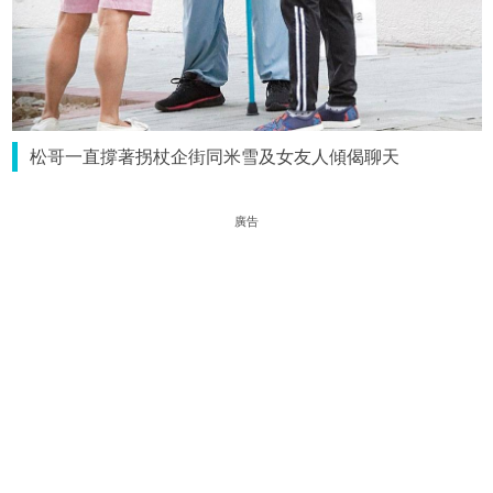
松哥一直撐著拐杖企街同米雪及女友人傾偈聊天
廣告