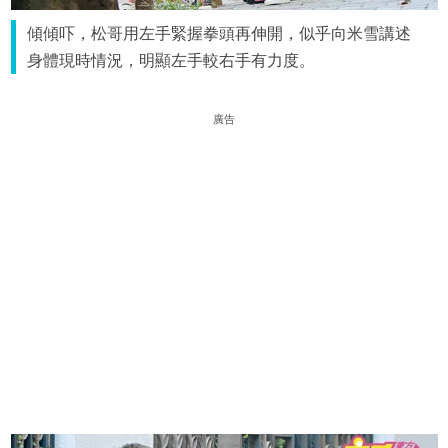
傾傾吓，松哥用左手緊握拳頭再伸開，似乎向米雪講述
身體現時情況，明顯左手較右手有力度。
廣告