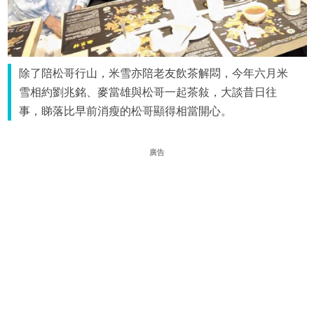
除了陪松哥行山，米雪亦陪老友飲茶解悶，今年六月米
雪相約劉兆銘、麥當雄與松哥一起茶敍，大談昔日往
事，睇落比早前消瘦的松哥顯得相當開心。
廣告