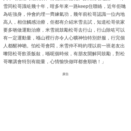
雪同松哥識咗幾十年，咁多年來一路keep住聯絡，近年佢哋
為咗強身，仲會約埋一齊練氣功，幾年前松哥認識一位內地
高人，相信觸感治療，佢都有介紹米雪去試，知道松哥依家
要多啲做運動治療，米雪就鼓勵松哥去行山，行山除咗可以
有一定運動量，喺山裡行亦令人心曠神怡特別舒服，行完個
人都醒神啲。怕松哥會悶，米雪仲不時約埋以前一班老友出
嚟陪松哥飲茶飯敍，喺呢個時候，有朋友開解同鼓勵，對松
哥嚟講會特別有能量，心情愉快做咩都會順啲！」
廣告