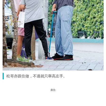
松哥亦跟住做，不過就只舉高左手。
廣告