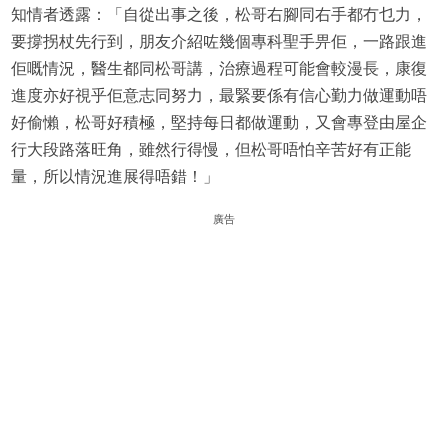
知情者透露：「自從出事之後，松哥右腳同右手都冇乜力，
要撐拐杖先行到，朋友介紹咗幾個專科聖手畀佢，一路跟進
佢嘅情況，醫生都同松哥講，治療過程可能會較漫長，康復
進度亦好視乎佢意志同努力，最緊要係有信心勤力做運動唔
好偷懶，松哥好積極，堅持每日都做運動，又會專登由屋企
行大段路落旺角，雖然行得慢，但松哥唔怕辛苦好有正能
量，所以情況進展得唔錯！」
廣告