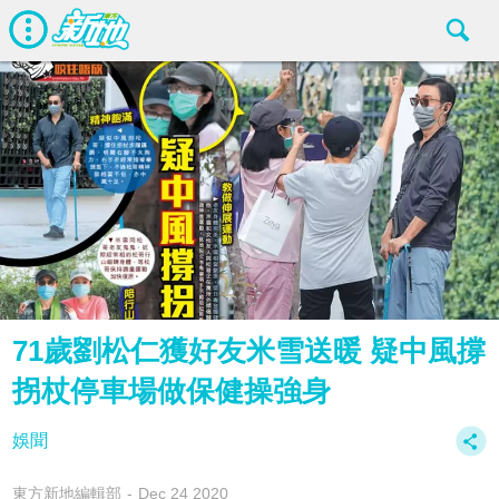
71歲劉松仁獲好友米雪送暖 疑中風撐
拐杖停車場做保健操強身
娛聞
東方新地編輯部
Dec 24 2020