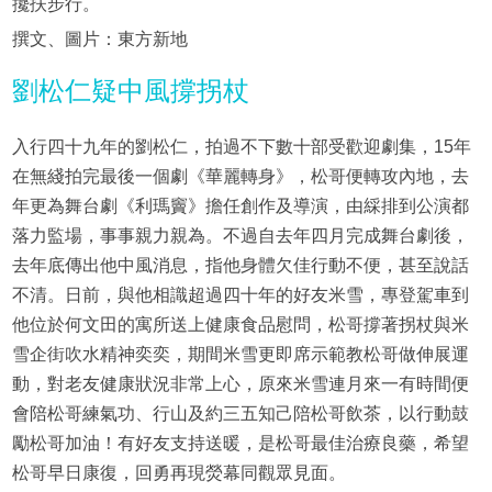
攙扶步行。
撰文、圖片：東方新地
劉松仁疑中風撐拐杖
入行四十九年的劉松仁，拍過不下數十部受歡迎劇集，15年
在無綫拍完最後一個劇《華麗轉身》，松哥便轉攻內地，去
年更為舞台劇《利瑪竇》擔任創作及導演，由綵排到公演都
落力監場，事事親力親為。不過自去年四月完成舞台劇後，
去年底傳出他中風消息，指他身體欠佳行動不便，甚至說話
不清。日前，與他相識超過四十年的好友米雪，專登駕車到
他位於何文田的寓所送上健康食品慰問，松哥撐著拐杖與米
雪企街吹水精神奕奕，期間米雪更即席示範教松哥做伸展運
動，對老友健康狀況非常上心，原來米雪連月來一有時間便
會陪松哥練氣功、行山及約三五知己陪松哥飲茶，以行動鼓
勵松哥加油！有好友支持送暖，是松哥最佳治療良藥，希望
松哥早日康復，回勇再現熒幕同觀眾見面。