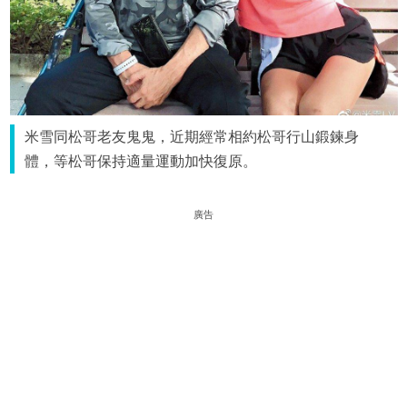
米雪同松哥老友鬼鬼，近期經常相約松哥行山鍛鍊身
體，等松哥保持適量運動加快復原。
廣告