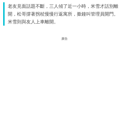
老友見面話題不斷，三人傾了近一小時，米雪才話別離
開，松哥撐著拐杖慢慢行返寓所，撳鐘叫管理員開門。
米雪則與友人上車離開。
廣告