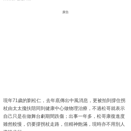
廣告
現年71歲的劉松仁，去年底傳出中風消息，更被拍到撐住拐
杖由太太攙扶陪同到健康中心做物理治療，不過松哥就表示
自己只是在做舞台劇期間跌傷；出事一年多，松哥康復進度
雖然較慢，仍要撐拐杖走路，但精神飽滿，現時亦不用別人