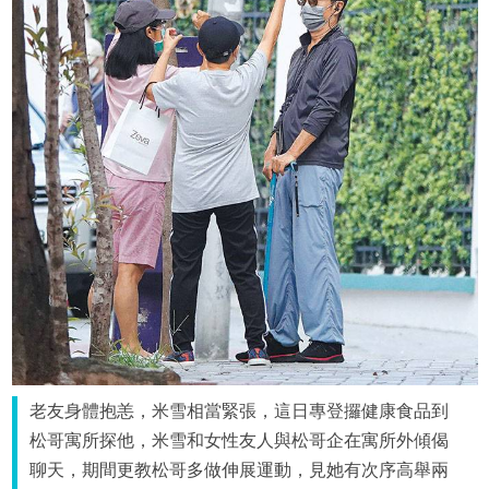
老友身體抱恙，米雪相當緊張，這日專登攞健康食品到
松哥寓所探他，米雪和女性友人與松哥企在寓所外傾偈
聊天，期間更教松哥多做伸展運動，見她有次序高舉兩