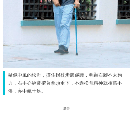
疑似中風的松哥，撐住拐杖步履蹣跚，明顯右腳不太夠
力，右手亦經常揸著拳頭垂下，不過松哥精神就相當不
俗，亦中氣十足。
廣告