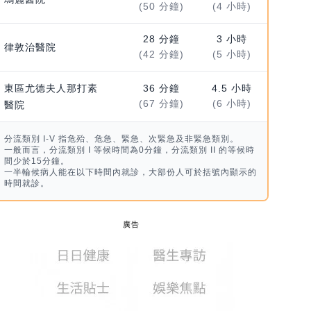
(50 分鐘)
(4 小時)
28 分鐘
3 小時
律敦治醫院
(42 分鐘)
(5 小時)
東區尤德夫人那打素
36 分鐘
4.5 小時
(67 分鐘)
(6 小時)
醫院
分流類別 I-V 指危殆、危急、緊急、次緊急及非緊急類別。
一般而言，分流類別 I 等候時間為0分鐘，分流類別 II 的等候時
間少於15分鐘。
一半輪候病人能在以下時間內就診，大部份人可於括號內顯示的
時間就診。
廣告