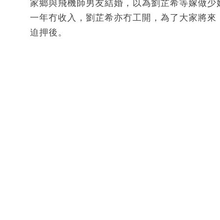
家鄉與飛機師男友結婚，以為劉芷希等嫁做少
一年冇收入，劉芷希亦冇工開，為了大家將來
迫押後。