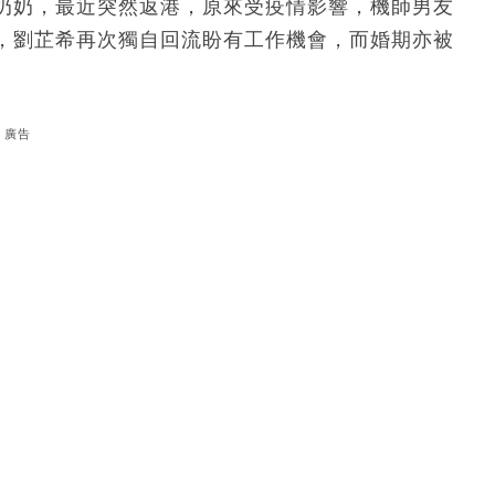
奶奶，最近突然返港，原來受疫情影響，機師男友
，劉芷希再次獨自回流盼有工作機會，而婚期亦被
廣告