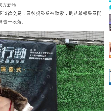
、東方新地
不道德交易，及後揭發反被勒索，劉芷希報警及開
算告一段落。