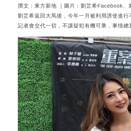
撰文：東方新地 ｜圖片：劉芷希Facebook
劉芷希返回大馬後，今年一月被利用誘使進行
記者會交代一切，不讓疑犯有機可乘，事情總