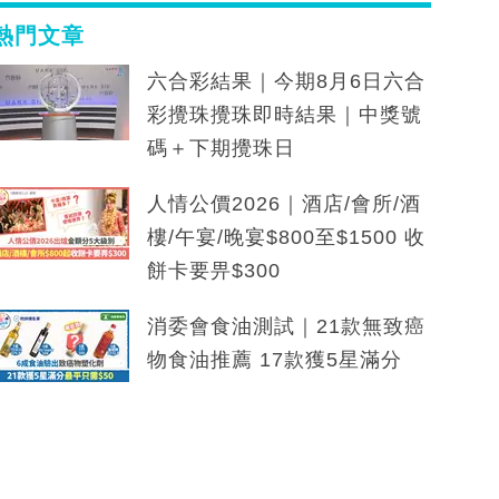
熱門文章
六合彩結果｜今期8月6日六合
彩攪珠攪珠即時結果｜中獎號
碼＋下期攪珠日
人情公價2026｜酒店/會所/酒
樓/午宴/晚宴$800至$1500 收
餅卡要畀$300
消委會食油測試｜21款無致癌
物食油推薦 17款獲5星滿分