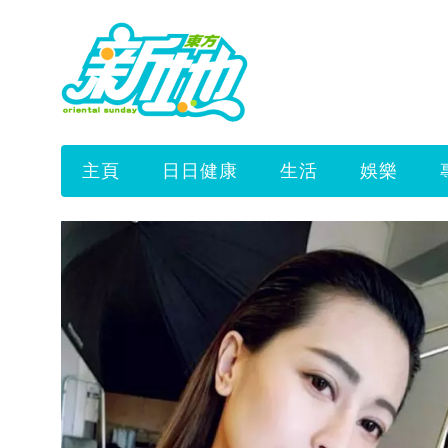
主頁
日日健康
生活
娛樂