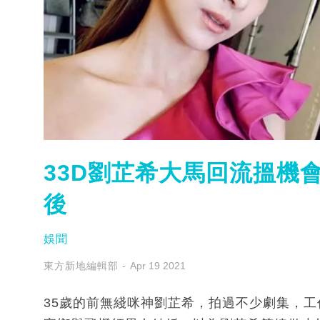
33D劉芷希大馬回流搵機
後
娛聞
東方新地編輯部
Apr 19 2021
35歲的前無綫咪神劉芷希，拍過不少劇集，