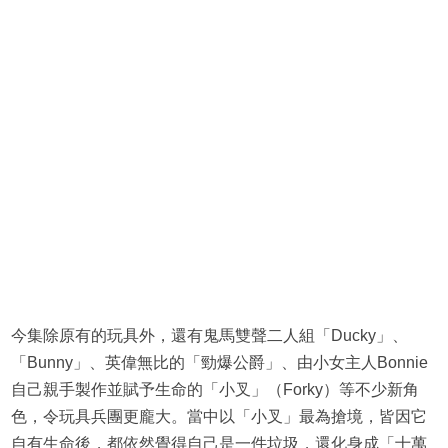
今集除原有的玩具外，還有鬼馬雙聲二人組「Ducky」、
「Bunny」、英偉無比的「勁爆公爵」、由小女主人Bonnie
自己親手製作並賦予生命的「小叉」（Forky）等不少新角
色，令玩具兵團更龐大。當中以「小叉」最為搶境，皆因它
自有生命後，都依然覺得自己是一件垃圾，還化身成「十萬