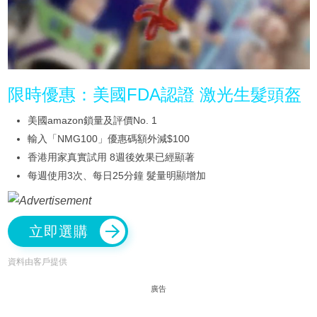
限時優惠：美國FDA認證 激光生髮頭盔
美國amazon鎖量及評價No. 1
輸入「NMG100」優惠碼額外減$100
香港用家真實試用 8週後效果已經顯著
每週使用3次、每日25分鐘 髮量明顯增加
立即選購
資料由客戶提供
廣告