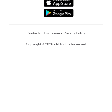
/
/
Contacts
Disclaimer
Privacy Policy
Copyright © 2026 - All Rights Reserved
吳卓林近年行徑飄忽，與母親吳綺莉關係變差愈走愈遠，18歲
成年後更爭取獨立自主，去年脫離母親出走加拿大，粒聲唔出
與31歲的外籍同性女友Andi婚都結埋，但只懂享樂不懂理財的
二人，婚姻似乎走不出貧賤夫妻百事哀的魔咒。
撰文、圖片：東方新地