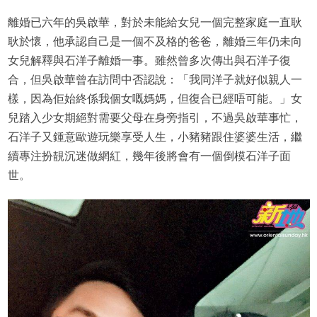
離婚已六年的吳啟華，對於未能給女兒一個完整家庭一直耿
耿於懷，他承認自己是一個不及格的爸爸，離婚三年仍未向
女兒解釋與石洋子離婚一事。雖然曾多次傳出與石洋子復
合，但吳啟華曾在訪問中否認說：「我同洋子就好似親人一
樣，因為佢始終係我個女嘅媽媽，但復合已經唔可能。」女
兒踏入少女期絕對需要父母在身旁指引，不過吳啟華事忙，
石洋子又鍾意歐遊玩樂享受人生，小豬豬跟住婆婆生活，繼
續專注扮靚沉迷做網紅，幾年後將會有一個倒模石洋子面
世。