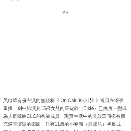
廣告
吳啟華有份主演的無綫劇《 On Call 36小時II 》近日在深夜
重播，劇中飾演其15歲女兒的莊錠欣（Elkie）已搖身一變成
為人氣韓團CLC的香港成員，現實生活中的吳啟華同樣有個
充滿表演慾的囡囡，只有11歲的小豬豬（吳熙兒）初長成，