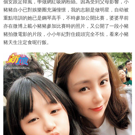
個女跟足韓風，學做網紅吸納粉絲。因為受到父母影響，小
豬豬自小已對娛樂圈充滿憧憬，我的志願是做明星，自幼被
重點培訓的她已是鋼琴高手，不時參加公開比賽，婆婆早前
亦在微博上載小豬豬參加比賽時的照片，又公開了一段小豬
豬拍微電影的片段，小小年紀對住鏡頭完全不怯，看來小豬
豬天生注定食呢行飯。