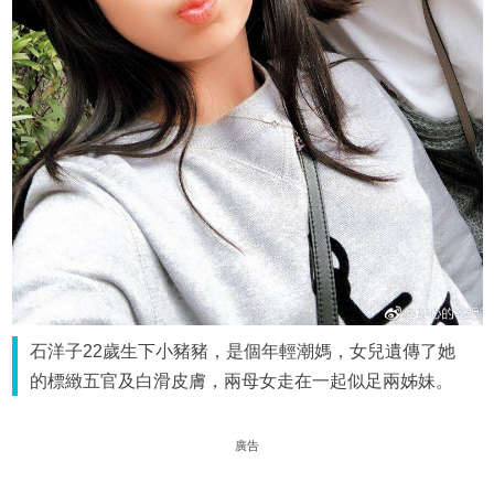
石洋子22歲生下小豬豬，是個年輕潮媽，女兒遺傳了她
的標緻五官及白滑皮膚，兩母女走在一起似足兩姊妹。
廣告