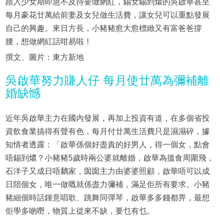
踏入少女期即急不及待要做網紅，錫女錫到燶的吳啟華甚至
每月豪花廿萬給前妻及女兒做生活費，讓女兒可以重點發展
自己的興趣。來日方長，小豬豬愈大愈標緻又有富爸爸撐
腰，想做網紅話咁易啦！
撰文、圖片：東方新地
吳啟華努力賺人仔 每月使廿萬為彌補離
婚缺憾
近年吳啟華主力在國內發展，再加上投資有道，在多個省投
資飲食業搞得有聲有色，每月付廿萬生活費只是濕濕碎，據
知情者透露：「啟華係個好盡責的好男人，得一個女，點會
唔錫到燶？小豬豬5歲時兩公婆就離婚，啟華為搵食周圍飛，
石洋子又成日唔黐家，囡囡主力由婆婆照顧，啟華唔可以成
日陪個女，唯一做嘅就係盡力彌補，滿足佢所有要求。小豬
豬細個時話鍾意唱歌、跳舞同彈琴，啟華多多錢都畀，最想
佢學多啲嘢，物質上從來不缺，要乜有乜。