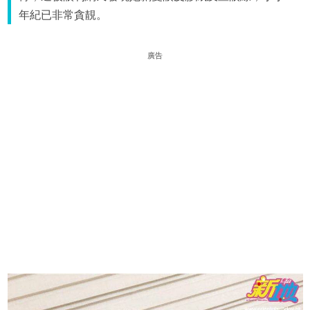
年紀已非常貪靚。
廣告