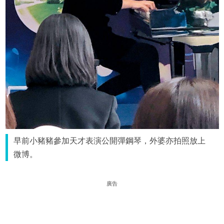
早前小豬豬參加天才表演公開彈鋼琴，外婆亦拍照放上
微博。
廣告