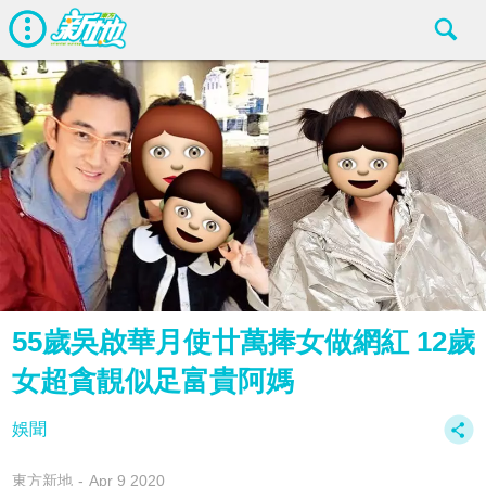
55歲吳啟華月使廿萬捧女做網紅 12歲
女超貪靚似足富貴阿媽
娛聞
東方新地
Apr 9 2020