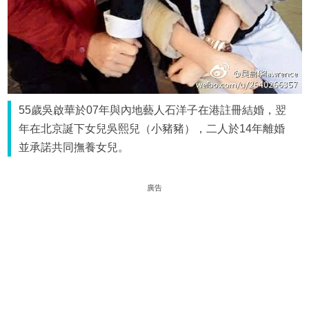
55歲吳啟華於07年與內地藝人石洋子在港註冊結婚，翌
年在北京誕下女兒吳熙兒（小豬豬），二人於14年離婚
並承諾共同撫養女兒。
廣告