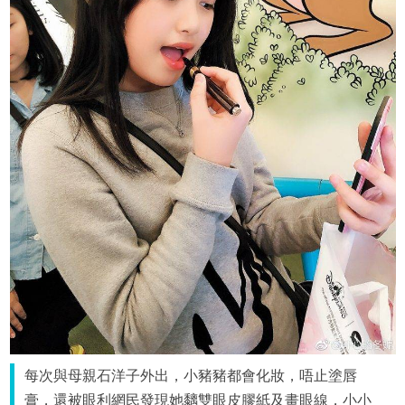
每次與母親石洋子外出，小豬豬都會化妝，唔止塗唇
膏，還被眼利網民發現她黐雙眼皮膠紙及畫眼線，小小