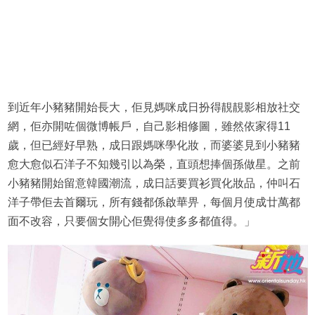
到近年小豬豬開始長大，佢見媽咪成日扮得靚靚影相放社交
網，佢亦開咗個微博帳戶，自己影相修圖，雖然依家得11
歲，但已經好早熟，成日跟媽咪學化妝，而婆婆見到小豬豬
愈大愈似石洋子不知幾引以為榮，直頭想捧個孫做星。之前
小豬豬開始留意韓國潮流，成日話要買衫買化妝品，仲叫石
洋子帶佢去首爾玩，所有錢都係啟華畀，每個月使成廿萬都
面不改容，只要個女開心佢覺得使多多都值得。」