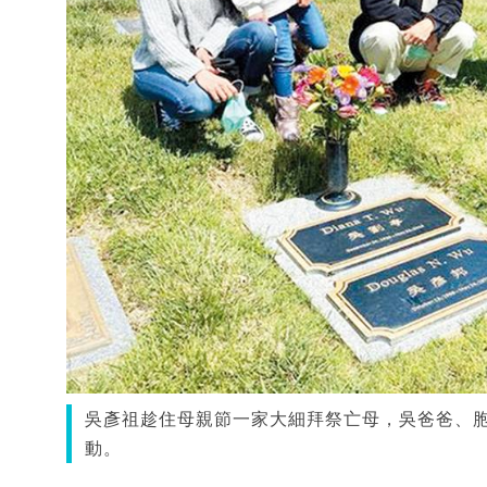
吳彥祖趁住母親節一家大細拜祭亡母，吳爸爸、胞妹與
動。