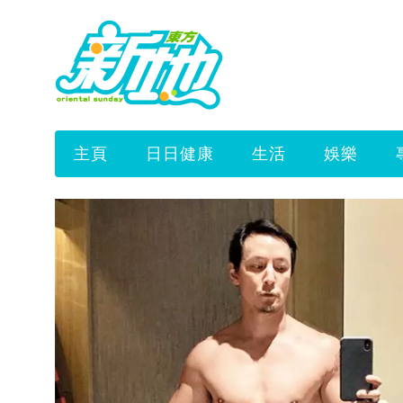
主頁
日日健康
生活
娛樂