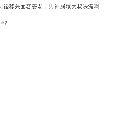
向後移兼面容蒼老，男神崩壞大叔味濃喎！
廣告