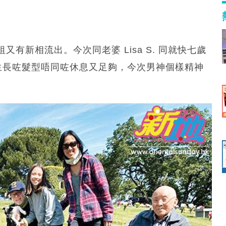
有新相流出。今次同老婆 Lisa S. 同就快七歲
髮生長咗髮型唔同咗休息又足夠，今次男神個樣精神
。