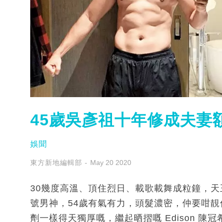
45歲吳彥祖十年修成夫妻
娛聞
東方新地編輯部
May 20 2020
30幾度高溫、頂住烈日、載歌載舞成粒鐘，
號男神，54歲有氣有力，頭髮濃密，仲要咁
劑一樣得天獨厚嘅，繼起晒摺嘅 Edison 