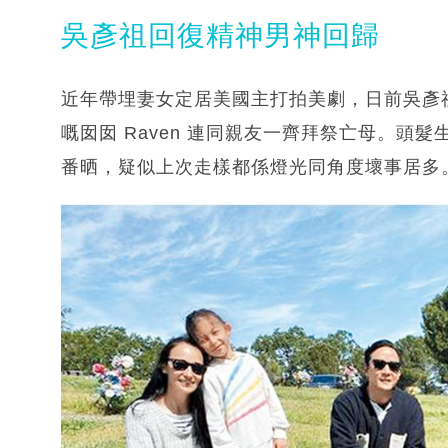
吳彥祖回復精神男神回歸
近年帶埋妻女定居美國主打拍美劇，日前吳彥祖又
嘅囡囡 Raven 連同親友一齊拜祭亡母。頭
番晒，疑似上次走樣都係燈光同角度壞事居多