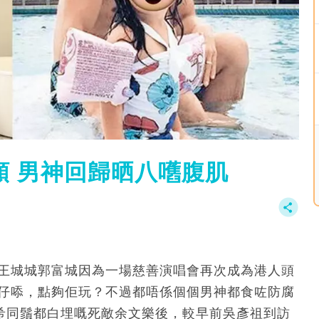
額 男神回歸晒八嚿腹肌
天王城城郭富城因為一場慈善演唱會再次成為港人頭
靚仔㖭，點夠佢玩？不過都唔係個個男神都食咗防腐
陳冠希同鬚都白埋嘅死敵余文樂後，較早前吳彥祖到訪