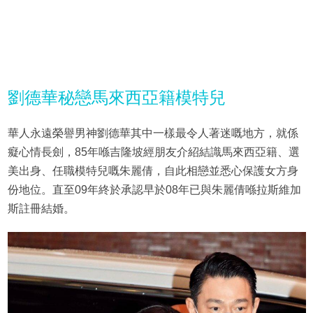
劉德華秘戀馬來西亞籍模特兒
華人永遠榮譽男神劉德華其中一樣最令人著迷嘅地方，就係
癡心情長劍，85年喺吉隆坡經朋友介紹結識馬來西亞籍、選
美出身、任職模特兒嘅朱麗倩，自此相戀並悉心保護女方身
份地位。直至09年終於承認早於08年已與朱麗倩喺拉斯維加
斯註冊結婚。