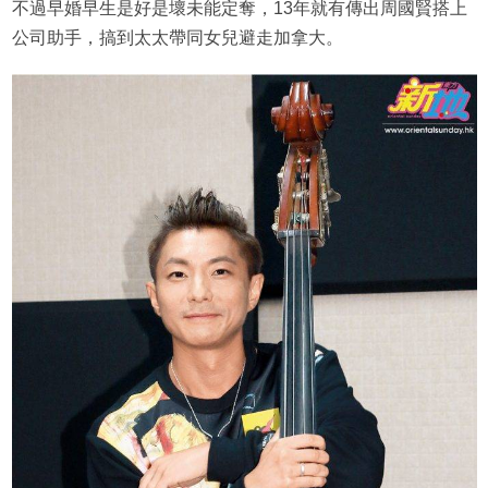
不過早婚早生是好是壞未能定奪，13年就有傳出周國賢搭上
公司助手，搞到太太帶同女兒避走加拿大。