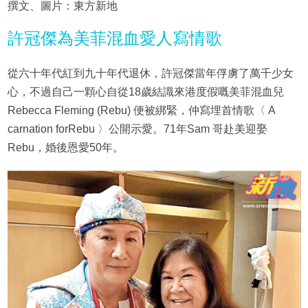
撰文、圖片：東方新地
許冠傑為美菲混血愛人寫情歌
從六十年代紅到九十年代退休，許冠傑當年俘虜了萬千少女
心，不過自己一顆心自從18歲結識來港度假嘅美菲混血兒
Rebecca Fleming (Rebu) 便被綁緊，仲寫埋首情歌〈 A
carnation forRebu 〉公開示愛。71年Sam 哥赴美迎娶
Rebu，婚後恩愛50年。