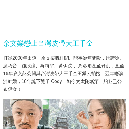
余文樂戀上台灣皮帶大王千金
打從2000年出道，余文樂嘅緋聞、戀事從無間斷，唐詩詠、
盧巧音、鍾欣潼、吳雨霏、黃伊汶 、周冬雨甚至舒淇，直至
16年底突然公開與台灣皮帶大王千金王棠云拍拖，翌年喺澳
洲結婚，18年誕下兒子 Cody，如今太太陀緊第二胎並已公
布係女！