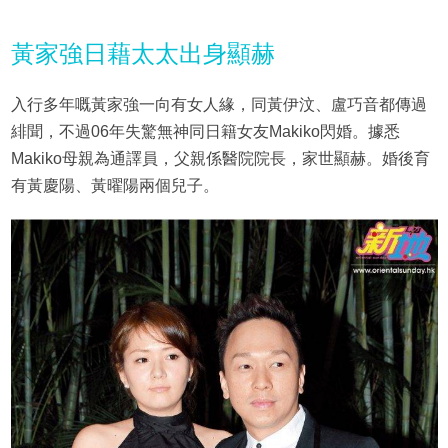
黃家強日藉太太出身顯赫
入行多年嘅黃家強一向有女人緣，同黃伊汶、盧巧音都傳過
緋聞，不過06年失驚無神同日籍女友Makiko閃婚。據悉
Makiko母親為通譯員，父親係醫院院長，家世顯赫。婚後育
有黃慶陽、黃曜陽兩個兒子。