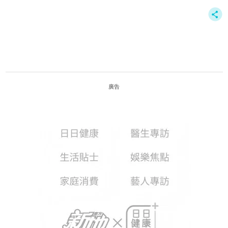
吳彥祖
廣告