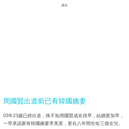
廣告
周國賢出道前已有韓國嬌妻
03年23歲已經出道，殊不知周國賢成名得早，結婚更加早，
一早承認家有韓國嬌妻李美英，更在八年間生咗三個女兒。