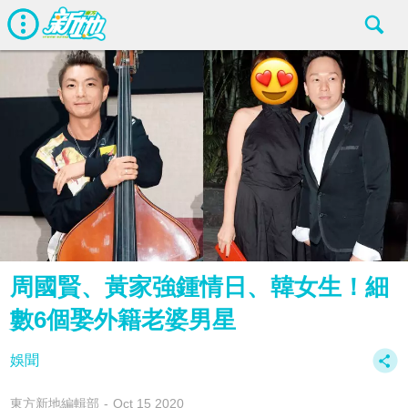
周國賢、黃家強鍾情日、韓女生！細
數6個娶外籍老婆男星
娛聞
東方新地編輯部
Oct 15 2020