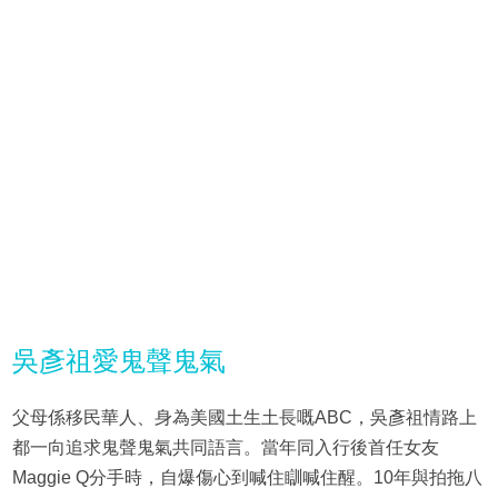
吳彥祖愛鬼聲鬼氣
父母係移民華人、身為美國土生土長嘅ABC，吳彥祖情路上
都一向追求鬼聲鬼氣共同語言。當年同入行後首任女友
Maggie Q分手時，自爆傷心到喊住瞓喊住醒。10年與拍拖八