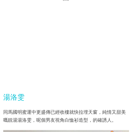
湯洛雯
同馬國明蜜運中更盛傳已經收樓就快拉埋天窗，純情又甜美
嘅靚湯湯洛雯，呢個男友視角白恤衫造型，的確誘人。