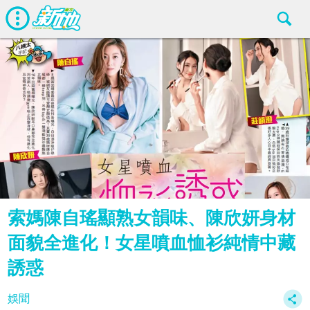
索媽陳自瑤顯熟女韻味、陳欣妍身材
面貌全進化！女星噴血恤衫純情中藏
誘惑
娛聞