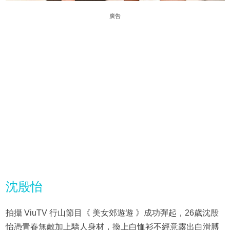
廣告
沈殷怡
拍攝 ViuTV 行山節目《 美女郊遊遊 》成功彈起，26歲沈殷
怡憑青春無敵加上驕人身材，換上白恤衫不經意露出白滑膊