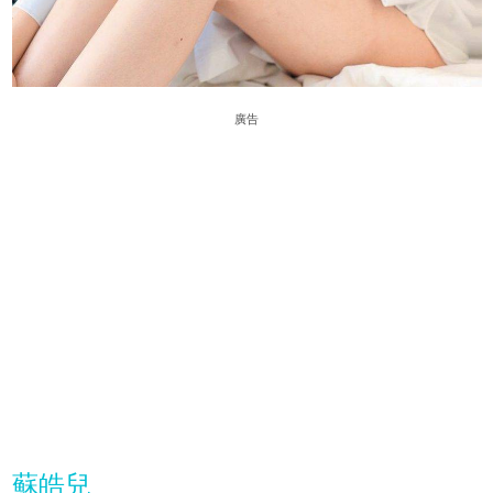
廣告
蘇皓兒