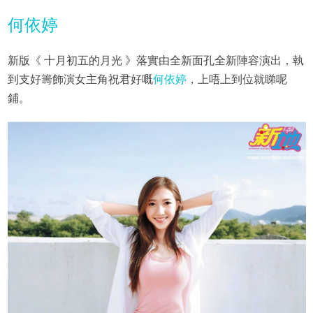
何依婷
新版《 十月初五的月光 》落實由全新面孔全新陣容演出，執
到支好籌飾演女主角祝君好嘅
何依婷
，上唔上到位就睇呢
鋪。