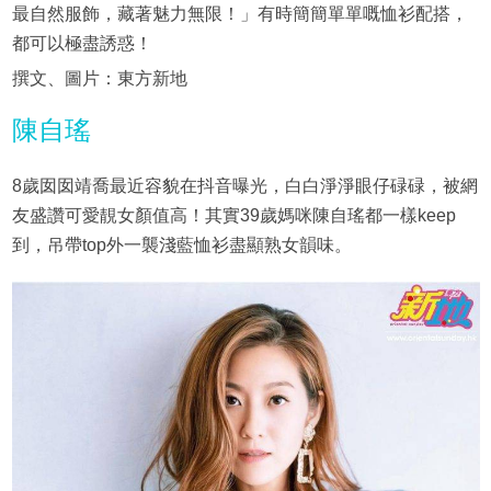
最自然服飾，藏著魅力無限！」有時簡簡單單嘅恤衫配搭，
都可以極盡誘惑！
撰文、圖片：東方新地
陳自瑤
8歲囡囡靖喬最近容貌在抖音曝光，白白淨淨眼仔碌碌，被網
友盛讚可愛靚女顏值高！其實39歲媽咪陳自瑤都一樣keep
到，吊帶top外一襲淺藍恤衫盡顯熟女韻味。