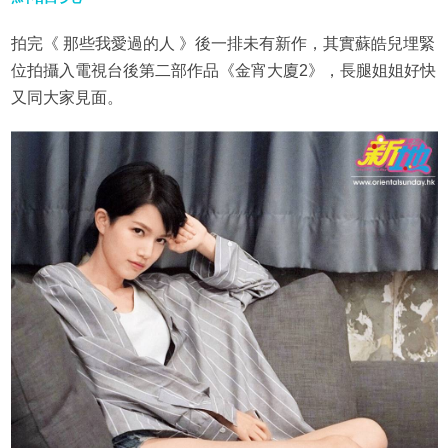
拍完《 那些我愛過的人 》後一排未有新作，其實蘇皓兒埋緊
位拍攝入電視台後第二部作品《金宵大廈2》，長腿姐姐好快
又同大家見面。