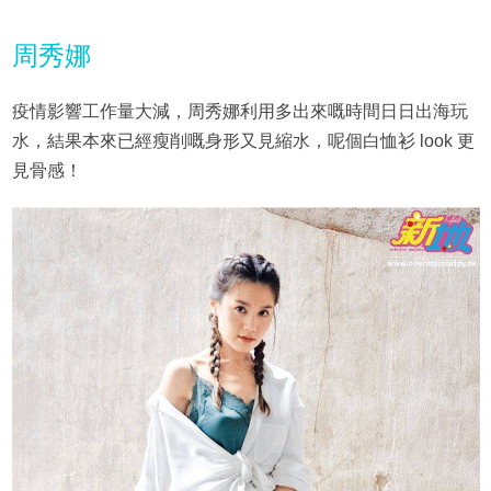
周秀娜
疫情影響工作量大減，周秀娜利用多出來嘅時間日日出海玩
水，結果本來已經瘦削嘅身形又見縮水，呢個白恤衫 look 更
見骨感！