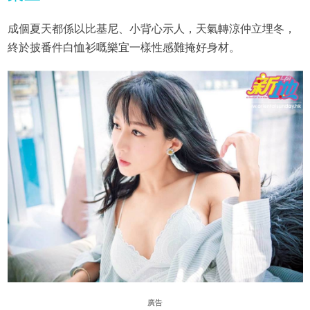
成個夏天都係以比基尼、小背心示人，天氣轉涼仲立埋冬，
終於披番件白恤衫嘅樂宜一樣性感難掩好身材。
廣告