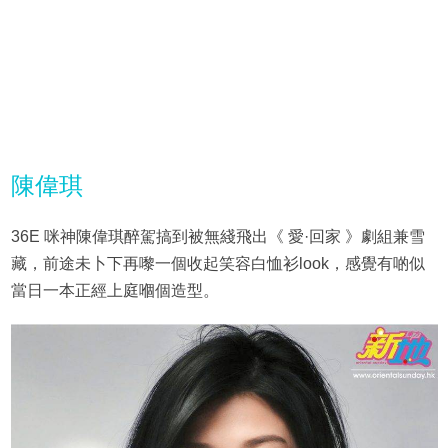
陳偉琪
36E 咪神陳偉琪醉駕搞到被無綫飛出《 愛·回家 》劇組兼雪
藏，前途未卜下再嚟一個收起笑容白恤衫look，感覺有啲似
當日一本正經上庭嗰個造型。