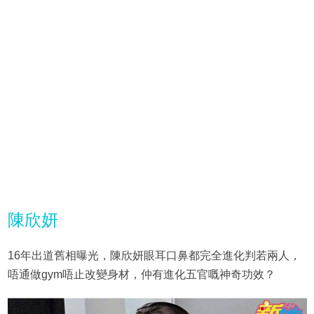
陳欣妍
16年出道舊相曝光，陳欣妍眼耳口鼻都完全進化判若兩人，
唔通做gym唔止改變身材，仲有進化五官嘅神奇功效？