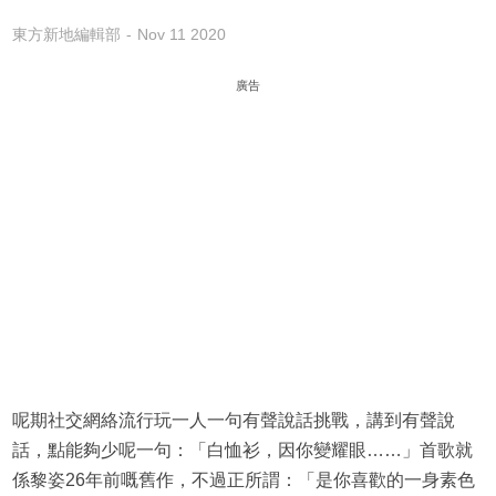
東方新地編輯部
Nov 11 2020
廣告
呢期社交網絡流行玩一人一句有聲說話挑戰，講到有聲說
話，點能夠少呢一句：「白恤衫，因你變耀眼……」首歌就
係黎姿26年前嘅舊作，不過正所謂：「是你喜歡的一身素色