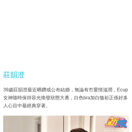
莊韻澄
39歲莊韻澄最近晒鑽戒公布結婚，無論有冇愛情滋潤，Ecup
女神隨時保持容光煥發狀態大勇，白色bra加白恤衫正係好多
人心目中最經典穿著。