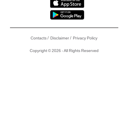
/
/
Contacts
Disclaimer
Privacy Policy
Copyright © 2026 - All Rights Reserved
以下內容有劇透！漫威超級英雄主線大片《復仇者聯盟：無限
之戰》（Avengers: Infinity War）上映之後，從宇宙強敵魁隆
（Thanos）到復仇者聯盟的超級英雄角色討論度都很熱烈。
不過許多影迷對於電影中的劇情也出現了各種猜測，現在導演
羅素兄弟（Joe & Anthony Russo）也為漫威影迷提供了更多
官方答案，原來美國隊長的電話號碼都有玄機，fans想知道到