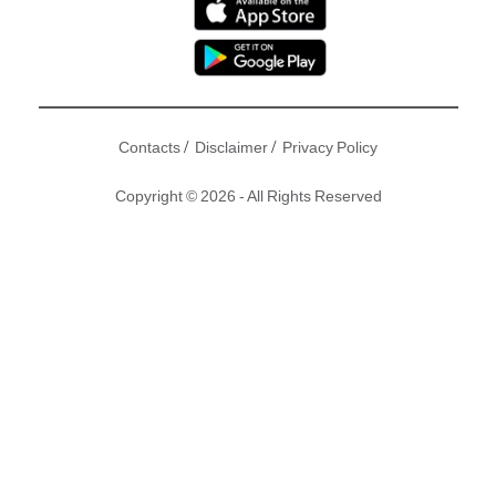
/
/
Contacts
Disclaimer
Privacy Policy
Copyright © 2026 - All Rights Reserved
孫慧雪(阿雪)、莊思明、鄧佩儀同岑杏賢出席活動，四位靚女
中以莊思明穿性感紅色大露背裙最搶鏡！至於最近憑劇集《純
熟意外》演「乾物女」楊言愛，而被封網絡女神嘅阿雪表示，
除多謝網民支持，亦因此工作量大增！當中更有廣告客戶邀請
佢拍攝時，需要性感演出！但阿雪卻推掉工作，點解呢？
阿雪雖然減少性感演出，
但大家可以重溫佢呢輯性感圖集
，又