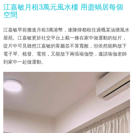
江嘉敏月租3萬元風水樓 用盡蝸居每個
空間
江嘉敏早前搬進月租3萬港幣，連陳煒都租住過嘅某油塘風水
屋苑。江嘉敏更於社交平台上載一條在家中做運動的短片，
從片中可見雖然江嘉敏的客廳並不算寬敞，但依然能夠放下
電子琴、梳發、電視，又能放下兩張瑜伽墊，邀請瑜伽老師
到家中一起做運動。